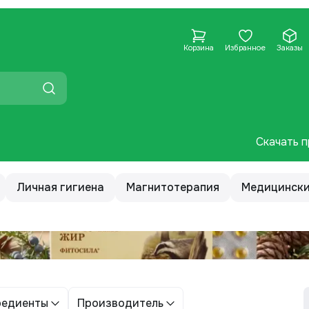
Корзина
Избранное
Заказы
Скачать п
Личная гигиена
Магнитотерапия
Медицински
редиенты
Производитель