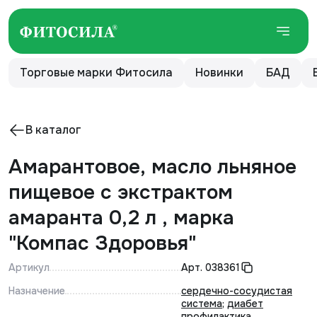
Торговые марки Фитосила
Новинки
БАД
В каталог
Амарантовое, масло льняное
пищевое с экстрактом
амаранта 0,2 л , марка
"Компас Здоровья"
Артикул
Арт.
038361
Назначение
сердечно-сосудистая
система
;
диабет
профилактика