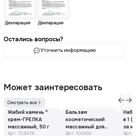
Декларация
Декларация
Остались вопросы?
Уточнить информацию
Может заинтересовать
Смотреть все
Жабий камень ®
Бальзам
Набо
крем-ГРЕЛКА
косметический
в 1 (
массажный, 50 г
массажный для
за к
Арт.
104476
Арт.
104416
Арт.
детей с барсучьим
кожи