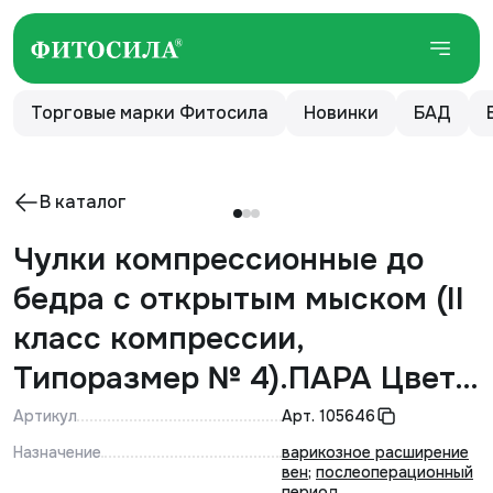
Торговые марки Фитосила
Новинки
БАД
В каталог
Чулки компрессионные до
бедра с открытым мыском (II
класс компрессии,
Типоразмер № 4).ПАРА Цвет -
кремовый Артикул - Ч2(п)-К
Артикул
Арт.
105646
Назначение
варикозное расширение
вен
;
послеоперационный
период