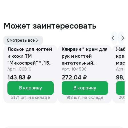
Может заинтересовать
Смотреть все
Лосьон для ногтей
Клирвин ® крем для
Жаби
и кожи ТМ
рук и ногтей
крем
"Микоспрей" ®, 15
питательный
масс
Арт.
106019
Арт.
104586
Арт.
мл
против
гиперпигментации
143,83 ₽
272,04 ₽
98,
для осветления
В корзину
В корзину
кожи 75 г
2171 шт. на складе
913 шт. на складе
2037