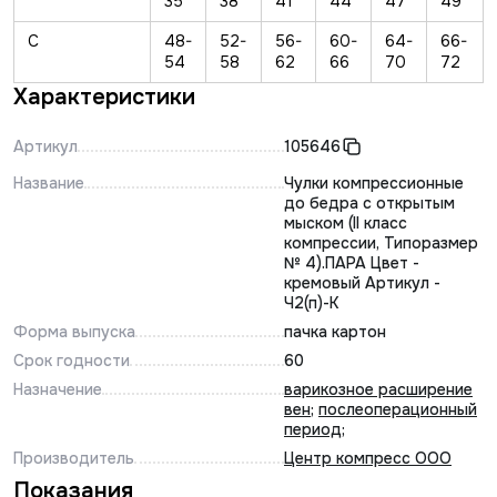
35
38
41
44
47
49
С
48-
52-
56-
60-
64-
66-
54
58
62
66
70
72
Характеристики
Артикул
105646
Название
Чулки компрессионные
до бедра с открытым
мыском (II класс
компрессии, Типоразмер
№ 4).ПАРА Цвет -
кремовый Артикул -
Ч2(п)-К
Форма выпуска
пачка картон
Срок годности
60
Назначение
варикозное расширение
вен
;
послеоперационный
период
;
Производитель
Центр компресс ООО
Показания