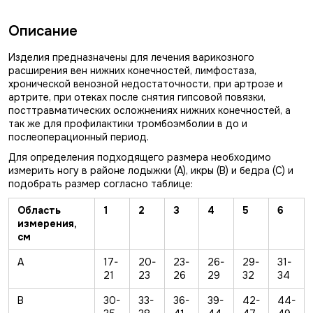
Описание
Изделия предназначены для лечения варикозного
расширения вен нижних конечностей, лимфостаза,
хронической венозной недостаточности, при артрозе и
артрите, при отеках после снятия гипсовой повязки,
посттравматических осложнениях нижних конечностей, а
так же для профилактики тромбоэмболии в до и
послеоперационный период.
Для определения подходящего размера необходимо
измерить ногу в районе лодыжки (А), икры (В) и бедра (С) и
подобрать размер согласно таблице:
Область
1
2
3
4
5
6
измерения,
см
А
17-
20-
23-
26-
29-
31-
21
23
26
29
32
34
В
30-
33-
36-
39-
42-
44-