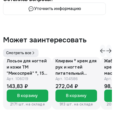
Уточнить информацию
Может заинтересовать
Смотреть все
Лосьон для ногтей
Клирвин ® крем для
Жаби
и кожи ТМ
рук и ногтей
крем
"Микоспрей" ®, 15
питательный
масс
Арт.
106019
Арт.
104586
Арт.
мл
против
гиперпигментации
143,83 ₽
272,04 ₽
98,
для осветления
В корзину
В корзину
кожи 75 г
2171 шт. на складе
913 шт. на складе
2037