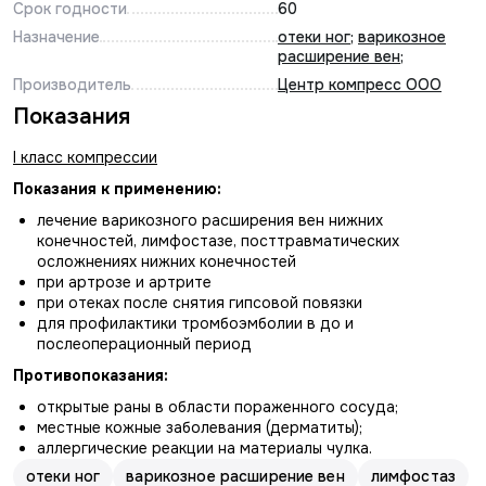
Срок годности
60
Назначение
отеки ног
;
варикозное
расширение вен
;
Производитель
Центр компресс ООО
Показания
I класс компрессии
Показания к применению:
лечение варикозного расширения вен нижних
конечностей, лимфостазе, посттравматических
осложнениях нижних конечностей
при артрозе и артрите
при отеках после снятия гипсовой повязки
для профилактики тромбоэмболии в до и
послеоперационный период
Противопоказания:
открытые раны в области пораженного сосуда;
местные кожные заболевания (дерматиты);
аллергические реакции на материалы чулка.
отеки ног
варикозное расширение вен
лимфостаз