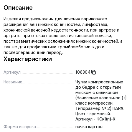
Описание
Изделия предназначены для лечения варикозного
расширения вен нижних конечностей, лимфостаза,
хронической венозной недостаточности, при артрозе и
артрите, при отеках после снятия гипсовой повязки,
посттравматических осложнениях нижних конечностей, а
так же для профилактики тромбоэмболии в до и
послеоперационный период.
Характеристики
Артикул
106304
Название
Чулки компрессионные
до бедра с открытым
мыском с силиконом
(Нанесение капельное ) (I
класс компрессии,
Типоразмер № 2) ПАРА.
Цвет - кремовый.
Артикул - ЧСк1(п)-К
Форма выпуска
пачка картон