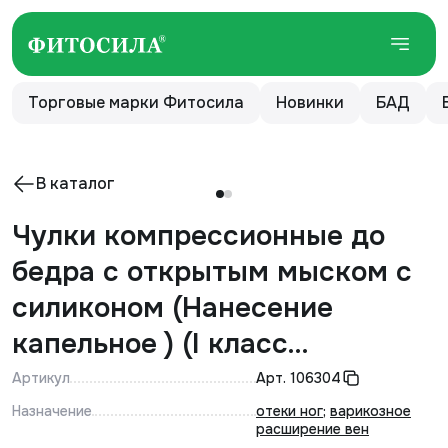
Торговые марки Фитосила
Новинки
БАД
В каталог
Чулки компрессионные до
бедра с открытым мыском с
силиконом (Нанесение
капельное ) (I класс
компрессии, Типоразмер №
Артикул
Арт.
106304
2) ПАРА. Цвет - кремовый.
Назначение
отеки ног
;
варикозное
расширение вен