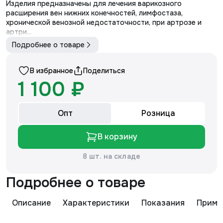
Артикул - ЧСк1(п)-К
Изделия предназначены для лечения варикозного
расширения вен нижних конечностей, лимфостаза,
хронической венозной недостаточности, при артрозе и
артри...
Подробнее о товаре
В избранное
Поделиться
1 100 ₽
Опт
Розница
В корзину
8 шт. на складе
Подробнее о товаре
Описание
Характеристики
Показания
Приме