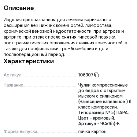
Описание
Изделия предназначены для лечения варикозного
расширения вен нижних конечностей, лимфостаза,
хронической венозной недостаточности, при артрозе и
артрите, при отеках после снятия гипсовой повязки,
посттравматических осложнениях нижних конечностей, а
так же для профилактики тромбоэмболии в до и
послеоперационный период.
Характеристики
Артикул
106307
Название
Чулки компрессионные
до бедра с открытым
мыском с силиконом
(Нанесение капельное ) (I
класс компрессии,
Типоразмер № 5) ПАРА.
Цвет - кремовый.
Артикул - ЧСк1(п)-К
Форма выпуска
пачка картон