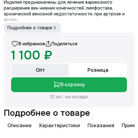
Артикул - ЧСк1(п)-К
Изделия предназначены для лечения варикозного
расширения вен нижних конечностей, лимфостаза,
хронической венозной недостаточности, при артрозе и
артри...
Подробнее о товаре
В избранное
Поделиться
1 100 ₽
Опт
Розница
В корзину
10 шт. на складе
Подробнее о товаре
Описание
Характеристики
Показания
Приме