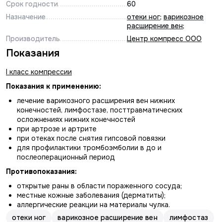
Срок годности
60
Назначение
отеки ног
;
варикозное
расширение вен
;
Производитель
Центр компресс ООО
Показания
I класс компрессии
Показания к применению:
лечение варикозного расширения вен нижних
конечностей, лимфостазе, посттравматических
осложнениях нижних конечностей
при артрозе и артрите
при отеках после снятия гипсовой повязки
для профилактики тромбоэмболии в до и
послеоперационный период
Противопоказания:
открытые раны в области пораженного сосуда;
местные кожные заболевания (дерматиты);
аллергические реакции на материалы чулка.
отеки ног
варикозное расширение вен
лимфостаз