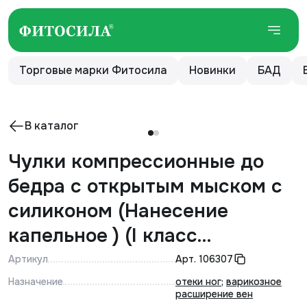
Торговые марки Фитосила
Новинки
БАД
В каталог
Чулки компрессионные до
бедра с открытым мыском с
силиконом (Нанесение
капельное ) (I класс
компрессии, Типоразмер №
Артикул
Арт.
106307
5) ПАРА. Цвет - кремовый.
Назначение
отеки ног
;
варикозное
расширение вен