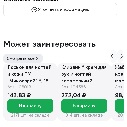
Уточнить информацию
Может заинтересовать
Смотреть все
Лосьон для ногтей
Клирвин ® крем для
Жаби
и кожи ТМ
рук и ногтей
крем
"Микоспрей" ®, 15
питательный
масс
Арт.
106019
Арт.
104586
Арт.
мл
против
гиперпигментации
143,83 ₽
272,04 ₽
98,
для осветления
В корзину
В корзину
кожи 75 г
2171 шт. на складе
914 шт. на складе
2037