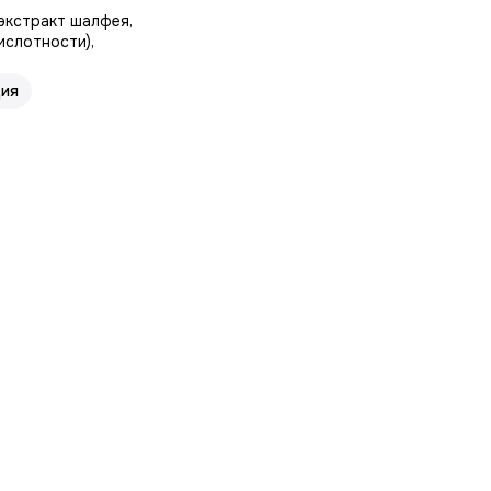
экстракт шалфея,
ислотности),
ция