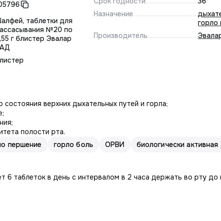
Срок годности
36
05796
Назначение
дыхат
алфей, таблетки для
горло
ассасывания №20 по
Производитель
Эвала
,55 г блистер Эвалар
АД
листер
 состояния верхних дыхательных путей и горла;
е;
ния;
тета полости рта.
ло першение
горло боль
ОРВИ
биологически активная
т 6 таблеток в день с интервалом в 2 часа держать во рту до