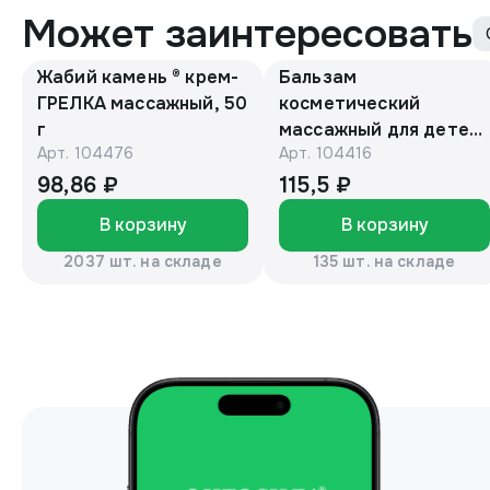
Может заинтересовать
Жабий камень ® крем-
Бальзам
ГРЕЛКА массажный, 50
косметический
г
массажный для детей
Арт.
104476
Арт.
104416
с барсучьим жиром
50г. «Эколон»®
98,86 ₽
115,5 ₽
В корзину
В корзину
2037 шт. на складе
135 шт. на складе