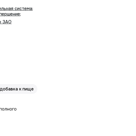
ельная система
;
 першение
;
р ЗАО
 добавка к пище
 полного