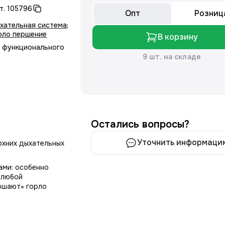
т.
105796
Опт
Розниц
хательная система
;
рло першение
В корзину
 функционального
9 шт. на складе
Остались вопросы?
Уточнить информаци
рхних дыхательных
ами: особенно
в любой
ошают» горло