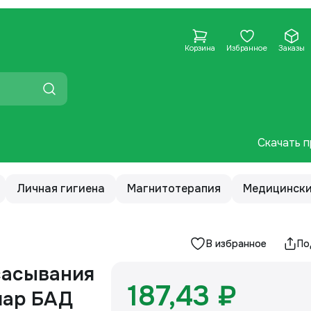
Корзина
Избранное
Заказы
Скачать п
Личная гигиена
Магнитотерапия
Медицински
В избранное
По
сасывания
187,43 ₽
лар БАД