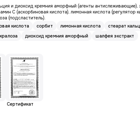
льция и диоксид кремния аморфный (агенты антислеживающие), 
тамин С (аскорбиновая кислота), лимонная кислота (регулятор к
за (подсластитель).
овая кислота
сорбит
лимонная кислота
стеарат каль
кралоза
диоксид кремния аморфный
шалфея экстракт
Сертификат