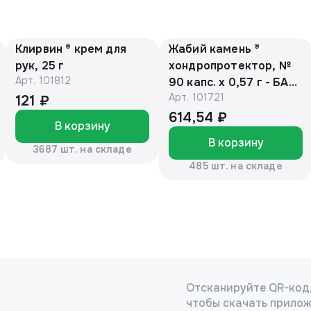
Клирвин ® крем для
Жабий камень ®
рук, 25 г
хондропротектор, №
Арт.
101812
90 капс. х 0,57 г - БАД,
Арт.
101721
банка (ЕАС)
121 ₽
614,54 ₽
В корзину
В корзину
3687 шт. на складе
485 шт. на складе
Отсканируйте QR-код
чтобы скачать прило