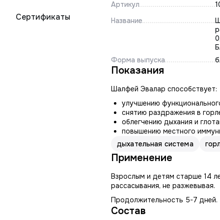
Артикул
1
Сертификаты
Название
Ш
р
0
Б
Форма выпуска
б
Показания
Шалфей Эвалар способствует:
улучшению функционального
снятию раздражения в горл
облегчению дыхания и глота
повышению местного иммуни
дыхательная система
гор
Применение
Взрослым и детям старше 14 ле
рассасывания, не разжевывая.
Продолжительность 5-7 дней.
Состав