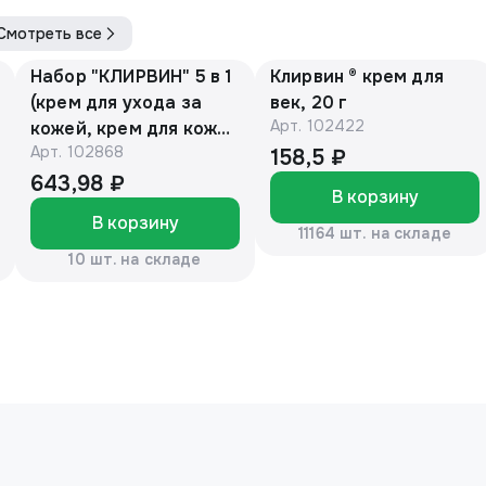
Смотреть все
Набор "КЛИРВИН" 5 в 1
Клирвин ® крем для
(крем для ухода за
век, 20 г
Арт.
102422
кожей, крем для кожи
Арт.
102868
век, крем для рук,
158,5 ₽
крем отбеливающий
643,98 ₽
В корзину
для лица, лосьон для
В корзину
кожи)
11164 шт. на складе
10 шт. на складе