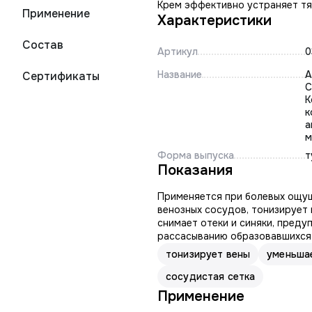
Крем эффективно устраняет тя
Применение
Характеристики
Состав
Артикул
0
Название
А
Сертификаты
С
К
к
а
м
Форма выпуска
т
Показания
Применяется при болевых ощущ
венозных сосудов, тонизирует 
снимает отеки и синяки, пред
рассасыванию образовавшихся
тонизирует вены
уменьшае
сосудистая сетка
Применение