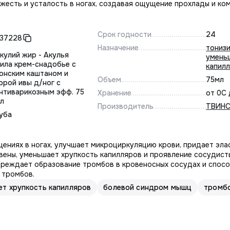
жесть и усталость в ногах, создавая ощущение прохлады и ко
Срок годности
24
37228
Назначение
тониз
кулий жир - Акулья
умень
ила крем-снадобье с
капил
онским каштаном и
Объем
75мл
орой ивы д/ног с
нтиварикозным эфф. 75
Хранение
от 0С
л
Производитель
ТВИНС
уба
ениях в ногах, улучшает микроциркуляцию крови, придает эла
вены, уменьшает хрупкость капилляров и проявление сосудисты
упреждает образование тромбов в кровеносных сосудах и спос
 тромбов.
т хрупкость капилляров
болевой синдром мышц
тромб