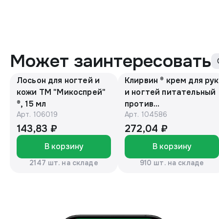
Может заинтересовать
Лосьон для ногтей и
Клирвин ® крем для рук
кожи ТМ "Микоспрей"
и ногтей питательный
®, 15 мл
против
Арт.
106019
Арт.
104586
гиперпигментации для
осветления кожи 75 г
143,83 ₽
272,04 ₽
В корзину
В корзину
2147 шт. на складе
910 шт. на складе