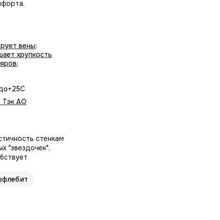
мфорта.
ирует вены
;
шает хрупкость
ляров
;
 до+25С
 Тэк АО
стичность стенкам
х "звездочек",
обствует
офлебит