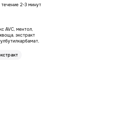
 течение 2-3 минут
кс AVC, ментол,
 хвоща, экстракт
нулбутилкарбамат,
экстракт