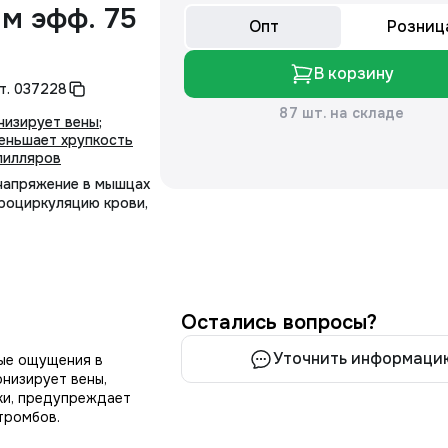
м эфф. 75
Опт
Розниц
В корзину
т.
037228
87 шт. на складе
низирует вены
;
еньшает хрупкость
пилляров
 напряжение в мышцах
кроциркуляцию крови,
Остались вопросы?
Уточнить информаци
вые ощущения в
онизирует вены,
яки, предупреждает
тромбов.