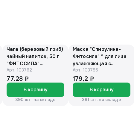
Чага (березовый гриб)
Маска "Спирулина-
чайный напиток, 50 г
Фитосила" ® для лица
"ФИТОСИЛА"
увлажняющая с
Арт.
103762
Арт.
103786
(коробочка)
витамином А, 150 мл,
туба
77,28 ₽
179,2 ₽
В корзину
В корзину
390 шт. на складе
391 шт. на складе