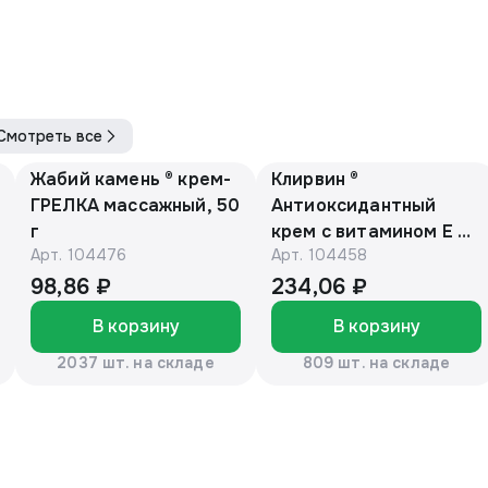
Смотреть все
Жабий камень ® крем-
Клирвин ®
ГРЕЛКА массажный, 50
Антиоксидантный
г
крем с витамином Е и
Арт.
104476
Арт.
104458
маслом макадамии
150г
98,86 ₽
234,06 ₽
В корзину
В корзину
2037 шт. на складе
809 шт. на складе