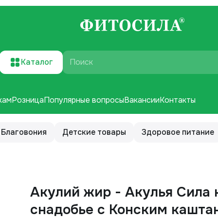
Каталог
Поиск
кам
Розница
Популярные вопросы
Вакансии
Контакты
Благовония
Детские товары
Здоровое питание
Акулий жир - Акулья Сила 
снадобье с Конским кашта