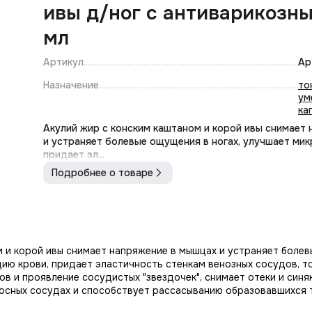
ивы д/ног с антиварикозны
мл
Артикул
Ар
Назначение
то
ум
ка
Акулий жир с конским каштаном и корой ивы снимает
и устраняет болевые ощущения в ногах, улучшает ми
придает эл...
Подробнее о товаре
м и корой ивы снимает напряжение в мышцах и устраняет боле
ию крови, придает эластичность стенкам венозных сосудов, т
в и проявление сосудистых "звездочек", снимает отеки и син
осных сосудах и способствует рассасыванию образовавшихся 