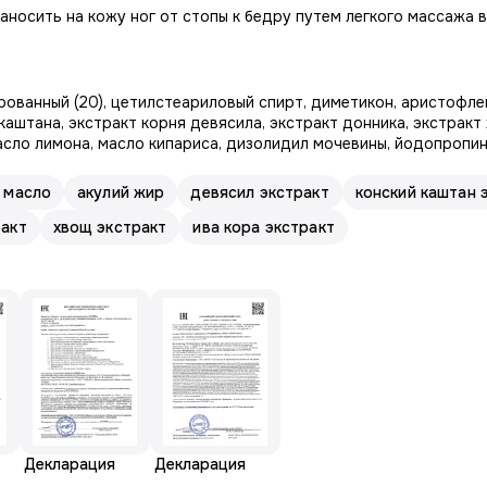
носить на кожу ног от стопы к бедру путем легкого массажа в
рованный (20), цетилстеариловый спирт, диметикон, аристофле
каштана, экстракт корня девясила, экстракт донника, экстракт
масло лимона, масло кипариса, дизолидил мочевины, йодопропи
 масло
акулий жир
девясил экстракт
конский каштан 
ракт
хвощ экстракт
ива кора экстракт
Декларация
Декларация