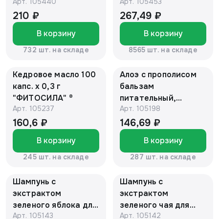
Арт.
105440
Арт.
105453
"ФИТОСИЛА" ®
"ФИТОСИЛА" ®
210 ₽
267,49 ₽
В корзину
В корзину
732 шт. на складе
8565 шт. на складе
Кедровое масло 100
Алоэ с прополисом
капс. х 0,3 г
бальзам
"ФИТОСИЛА" ®
питательный,
Арт.
105237
Арт.
105198
восстанавливающий
, 100 г
160,6 ₽
146,69 ₽
В корзину
В корзину
245 шт. на складе
287 шт. на складе
Шампунь с
Шампунь с
экстрактом
экстрактом
зеленого яблока для
зеленого чая для
Арт.
105143
Арт.
105142
нормальных волос
нормальных волос