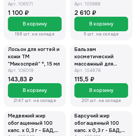
Арт.
106571
Арт.
105888
(коробочка)
(Черное)
1 100 ₽
2 610 ₽
В корзину
В корзину
198 шт. на складе
5 шт. на складе
Лосьон для ногтей и
Бальзам
кожи ТМ
косметический
"Микоспрей" ®, 15 мл
массажный для
Арт.
106019
Арт.
104678
детей с барсучьим
жиром 50г NEW
143,83 ₽
115,5 ₽
В корзину
В корзину
2147 шт. на складе
201 шт. на складе
Медвежий жир
Барсучий жир
обогащенный 100
обогащенный 100
капс. х 0,3 г - БАД,
капс. х 0,3 г - БАД,