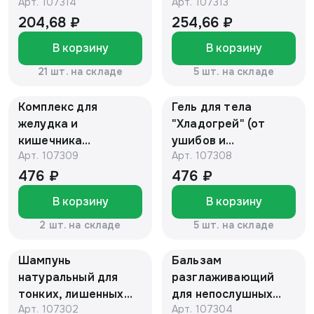
Арт.
107314
Арт.
107313
(с пипеткой)
"Алтайский нектар"
204,68 ₽
254,66 ₽
В корзину
В корзину
21 шт. на складе
5 шт. на складе
Комплекс для
Гель для тела
желудка и
"Хладогрей" (от
кишечника
ушибов и
Арт.
107309
Арт.
107308
"ГАСТРОПЕРФЕКТ",
растяжений), фл.
ПЭТ банка, капс.
300 мл с дозатором
476 ₽
476 ₽
0,48 г №60 БАД
"Алтайский нектар"
В корзину
В корзину
"Алтайский нектар"
2 шт. на складе
5 шт. на складе
Шампунь
Бальзам
натуральный для
разглаживающий
тонких, лишенных
для непослушных
Арт.
107302
Арт.
107304
объема волос
волос TEENS 600 мл