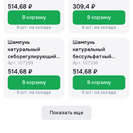
VOLUME 470мл
TEENS "Botavikos"
514,68 ₽
309,4 ₽
"Botavikos"
В корзину
В корзину
6 шт. на складе
6 шт. на складе
Шампунь
Шампунь
натуральный
натуральный
себорегулирующий
бессульфатный
Арт.
107299
Арт.
107296
BALANCE 470мл
тонирующий для
"Botavikos"
окрашенных волос
514,68 ₽
514,68 ₽
BLONDE 470мл
В корзину
В корзину
"Botavikos"
6 шт. на складе
6 шт. на складе
Показать еще