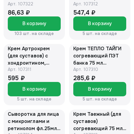
Арт.
107322
Арт.
107312
солодкой со вкусом
гесперидином фл
"Мята и имбирь", 10
250 мл "Алтайский
86,63 ₽
547,4 ₽
шт 1/36 24мес
нектар"
В корзину
В корзину
Радоград БАД
103 шт. на складе
5 шт. на складе
Крем Артрокрем
Крем ТЕПЛО ТАЙГИ
(для суставов) с
согревающий ПЭТ
хондроитином,
банка 75 мл
Арт.
107311
Арт.
107310
глюкозамином и
"Алтайский нектар"
МСМ, банка 150 мл
595 ₽
285,6 ₽
"Алтайский нектар"
В корзину
В корзину
5 шт. на складе
5 шт. на складе
Сыворотка для лица
Крем Таежный (для
с микроиглами и
суставов)
ретинолом фл.25мл
согревающий 75 мл