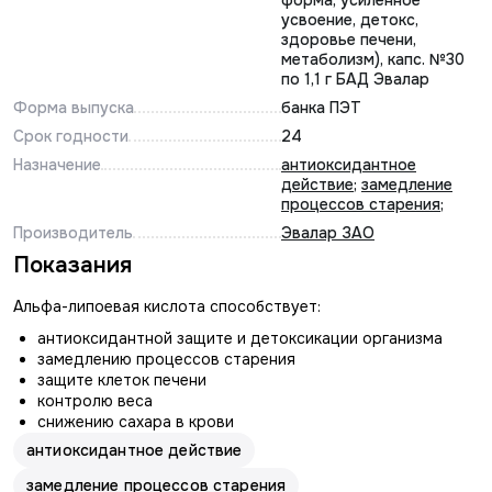
форма, усиленное
усвоение, детокс,
здоровье печени,
метаболизм), капс. №30
по 1,1 г БАД Эвалар
Форма выпуска
банка ПЭТ
Срок годности
24
Назначение
антиоксидантное
действие
;
замедление
процессов старения
;
Производитель
Эвалар ЗАО
Показания
Альфа-липоевая кислота способствует:
антиоксидантной защите и детоксикации организма
замедлению процессов старения
защите клеток печени
контролю веса
снижению сахара в крови
антиоксидантное действие
замедление процессов старения