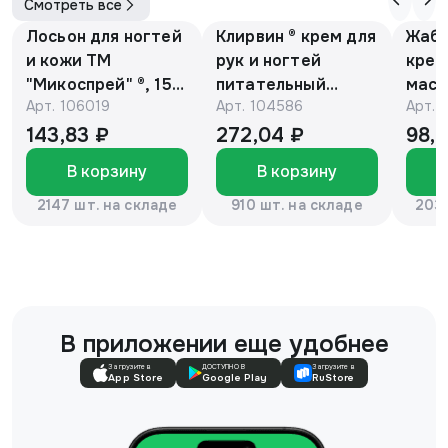
Смотреть все
Лосьон для ногтей
Клирвин ® крем для
Жаби
и кожи ТМ
рук и ногтей
крем
"Микоспрей" ®, 15
питательный
масс
Арт.
106019
Арт.
104586
Арт.
мл
против
гиперпигментации
143,83 ₽
272,04 ₽
98,
для осветления
В корзину
В корзину
кожи 75 г
2147 шт. на складе
910 шт. на складе
2037
В приложении еще удобнее
Загрузите в
ДОСТУПНО В
Загрузите в
App Store
Google Play
RuStore