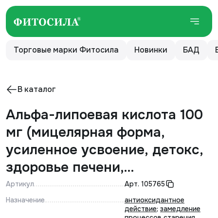
Торговые марки Фитосила
Новинки
БАД
В каталог
Альфа-липоевая кислота 100
мг (мицелярная форма,
усиленное усвоение, детокс,
здоровье печени,
метаболизм), капс. №30 по 1,1
Артикул
Арт.
105765
г БАД Эвалар
Назначение
антиоксидантное
действие
;
замедление
процессов старения