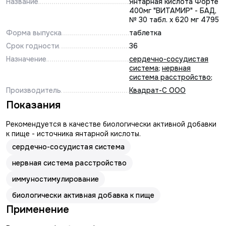
Название
Янтарная кислота Форте
400мг "ВИТАМИР" - БАД,
№ 30 табл. х 620 мг 4795
Форма выпуска
таблетка
Срок годности
36
Назначение
сердечно-сосудистая
система
;
нервная
система расстройство
;
Производитель
Квадрат-С ООО
Показания
Рекомендуется в качестве биологически активной добавки
к пище - источника янтарной кислоты.
сердечно-сосудистая система
нервная система расстройство
иммуностимулирование
биологически активная добавка к пище
Применение