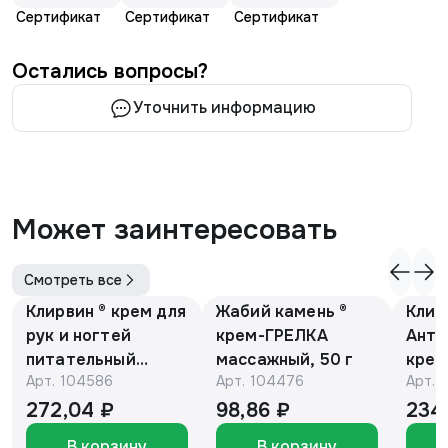
Сертификат
Сертификат
Сертификат
Остались вопросы?
Уточнить информацию
Может заинтересовать
Смотреть все
Клирвин ® крем для
Жабий камень ®
Клир
рук и ногтей
крем-ГРЕЛКА
Анти
питательный
массажный, 50 г
крем
Арт.
104586
Арт.
104476
Арт.
против
Е и 
гиперпигментации
мака
272,04 ₽
98,86 ₽
234
для осветления
В корзину
В корзину