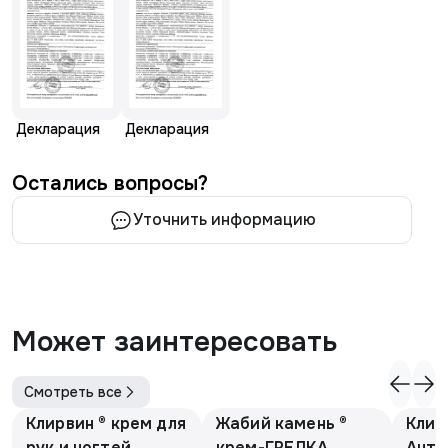
Декларация
Декларация
Остались вопросы?
Уточнить информацию
Может заинтересовать
Смотреть все
Клирвин ® крем для
Жабий камень ®
Клир
рук и ногтей
крем-ГРЕЛКА
Анти