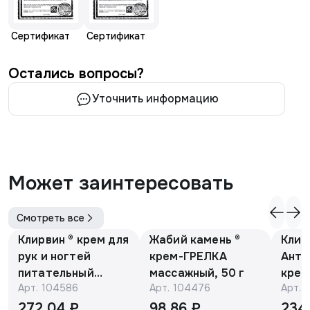
Сертификат
Сертификат
Остались вопросы?
Уточнить информацию
Может заинтересовать
Смотреть все
Клирвин ® крем для
Жабий камень ®
Клир
рук и ногтей
крем-ГРЕЛКА
Анти
питательный
массажный, 50 г
крем
Арт.
104586
Арт.
104476
Арт.
против
Е и 
гиперпигментации
мака
272,04 ₽
98,86 ₽
234