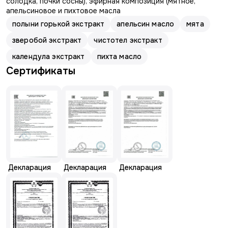
солодка, почки сосны), эфирная композиция (мятное,
апельсиновое и пихтовое масла
полыни горькой экстракт
апельсин масло
мята
зверобой экстракт
чистотел экстракт
календула экстракт
пихта масло
Сертификаты
Декларация
Декларация
Декларация