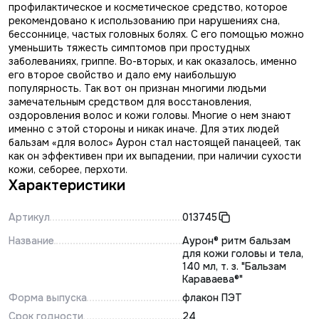
профилактическое и косметическое средство, которое
рекомендовано к использованию при нарушениях сна,
бессоннице, частых головных болях. С его помощью можно
уменьшить тяжесть симптомов при простудных
заболеваниях, гриппе. Во-вторых, и как оказалось, именно
его второе свойство и дало ему наибольшую
популярность. Так вот он признан многими людьми
замечательным средством для восстановления,
оздоровления волос и кожи головы. Многие о нем знают
именно с этой стороны и никак иначе. Для этих людей
бальзам «для волос» Аурон стал настоящей панацеей, так
как он эффективен при их выпадении, при наличии сухости
кожи, себорее, перхоти.
Характеристики
Артикул
013745
Название
Аурон® ритм бальзам
для кожи головы и тела,
140 мл, т. з. "Бальзам
Караваева®"
Форма выпуска
флакон ПЭТ
Срок годности
24