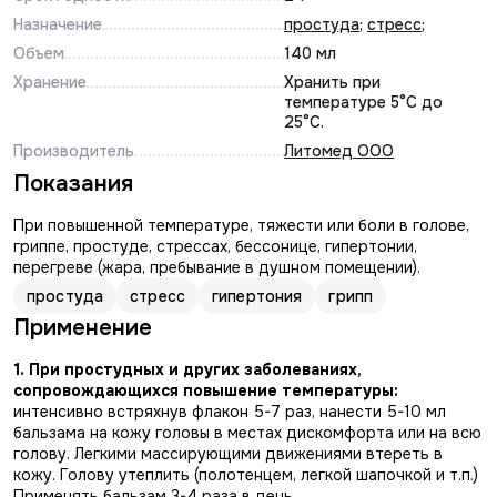
Назначение
простуда
;
стресс
;
Объем
140 мл
Хранение
Хранить при
температуре 5°С до
25°C.
Производитель
Литомед ООО
Показания
При повышенной температуре, тяжести или боли в голове,
гриппе, простуде, стрессах, бессонице, гипертонии,
перегреве (жара, пребывание в душном помещении).
простуда
стресс
гипертония
грипп
Применение
1.
При простудных и других заболеваниях,
сопровождающихся повышение температуры:
интенсивно встряхнув флакон 5-7 раз, нанести 5-10 мл
бальзама на кожу головы в местах дискомфорта или на всю
голову. Легкими массирующими движениями втереть в
кожу. Голову утеплить (полотенцем, легкой шапочкой и т.п.)
Применять бальзам 3-4 раза в день.