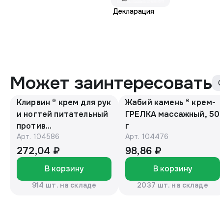
Декларация
Может заинтересовать
Клирвин ® крем для рук
Жабий камень ® крем-
и ногтей питательный
ГРЕЛКА массажный, 50
против
г
Арт.
104586
Арт.
104476
гиперпигментации для
осветления кожи 75 г
272,04 ₽
98,86 ₽
В корзину
В корзину
914 шт. на складе
2037 шт. на складе