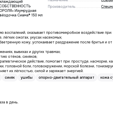
Назначение
ссади
хлаждающий
СОБСТВЕННОСТЬ
Производитель
Спецм
ОРОЛЯ» Изумрудная
вёздочка Сиама® 150 мл
ю воспалений, оказывает противомикробное воздействие при: 
, лёгких ожогах, укусах насекомых;
бветренную кожу, успокаивает раздражение после бритья и о
жениях, вывихах и других травмах;
тию отёков, синяков;
апевтическое действие, помогает при: простуде, насморке, ка
ки, головной боли, головокружении, морской болезни, тонизиру
няет их лёгкостью, силой и заряжает энергией.
синяк
ушибы
опорно-двигательный аппарат
кожа с
за в день.