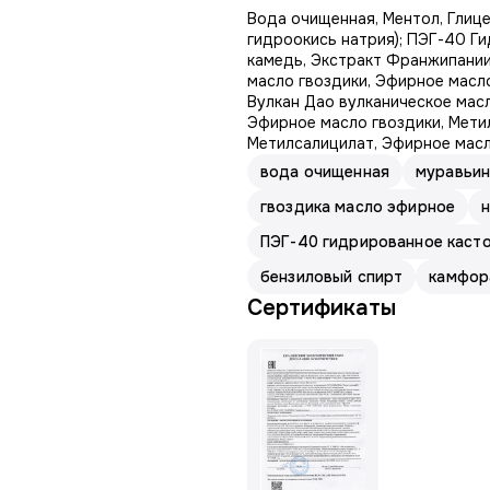
Вода очищенная, Ментол, Глиц
гидроокись натрия); ПЭГ-40 Г
камедь, Экстракт Франжипании,
масло гвоздики, Эфирное масло
Вулкан Дао вулканическое мас
Эфирное масло гвоздики, Мети
Метилсалицилат, Эфирное масл
вода очищенная
муравьин
гвоздика масло эфирное
ПЭГ-40 гидрированное каст
бензиловый спирт
камфор
Сертификаты