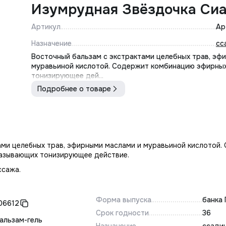
Изумрудная Звёздочка Сиа
Артикул
Ар
Назначение
сс
Восточный бальзам с экстрактами целебных трав, эф
муравьиной кислотой. Содержит комбинацию эфирных
тонизирующее дей...
Подробнее о товаре
ами целебных трав, эфирными маслами и муравьиной кислотой.
казывающих тонизирующее действие.
ссажа.
Форма выпуска
банка
06612
Срок годности
36
альзам-гель