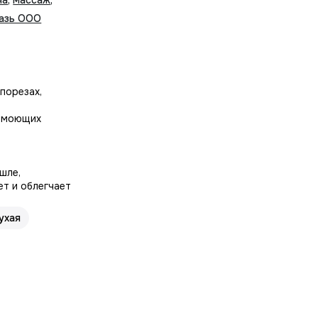
на
;
массаж
;
азь ООО
порезах,
т моющих
шле,
ет и облегчает
ухая