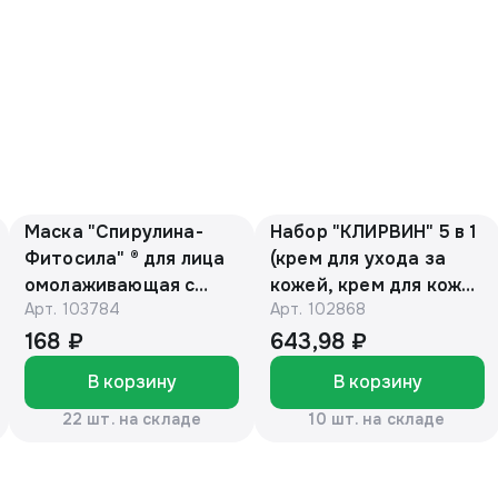
Маска "Спирулина-
Набор "КЛИРВИН" 5 в 1
Фитосила" ® для лица
(крем для ухода за
омолаживающая с
кожей, крем для кожи
Арт.
103784
Арт.
102868
витамином С, 150 мл
век, крем для рук,
(туба)
крем отбеливающий
168 ₽
643,98 ₽
для лица, лосьон для
В корзину
В корзину
кожи)
22 шт. на складе
10 шт. на складе