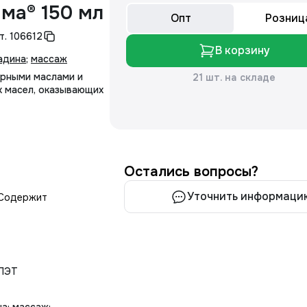
ма® 150 мл
Опт
Розниц
т.
106612
В корзину
адина
;
массаж
ирными маслами и
21 шт. на складе
 масел, оказывающих
Остались вопросы?
Уточнить информаци
 Содержит
 ПЭТ