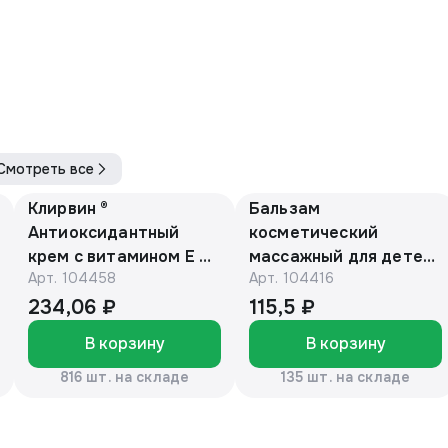
Смотреть все
Клирвин ®
Бальзам
Антиоксидантный
косметический
крем с витамином Е и
массажный для детей
Арт.
104458
Арт.
104416
маслом макадамии
с барсучьим жиром
150г
50г. «Эколон»®
234,06 ₽
115,5 ₽
В корзину
В корзину
816 шт. на складе
135 шт. на складе