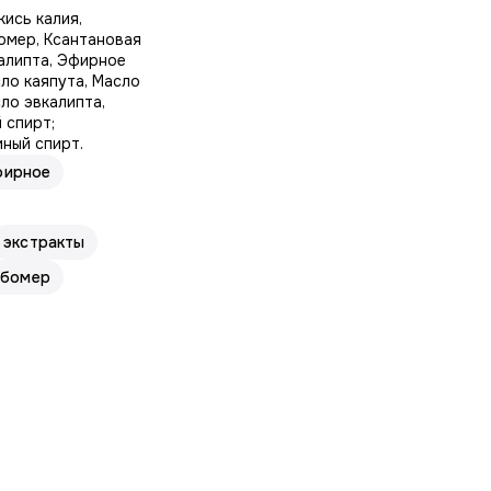
ись калия,
омер, Ксантановая
калипта, Эфирное
ло каяпута, Масло
ло эвкалипта,
 спирт;
ный спирт.
фирное
экстракты
рбомер