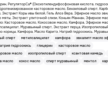
ерин, РегуляторCa® (Оксиэтилендифосфоновая кислота, гидроок
идрогенизированное касторовое масло, Бензиловый спирт, Карб
 Экстракт Коры ивы белой, Гель Алоэ Вера, Эфирное масло эв
 мяты, Экстракт улиточной слизи, Коньяк-Маннан, Эфирное мас
ло: Касторовое масло, Кокосовое масло, Камфора, Эфирное мас
лсалицилат, Муравьиный спирт, Экстракт перца, Изопропиловый
о корицы, Камфора, Масло Каритэ, Натрий гидроокись, Муравьи
ый спирт
метилсалицилат
камфора
эвкалипт масло э
натрия гидроокись
глицерин
касторовое масло
оровое масло
изопропиловый спирт
ксантовая камедь
а масло
кокос масло
спирт муравьиный
ментол
ка