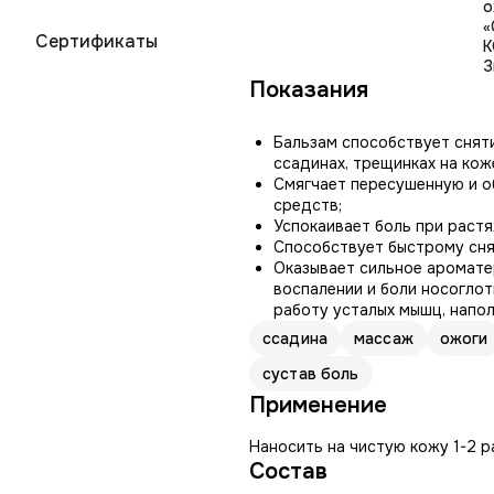
о
«
Сертификаты
К
З
Показания
Бальзам способствует сняти
ссадинах, трещинках на коже
Смягчает пересушенную и о
средств;
Успокаивает боль при растя
Способствует быстрому сня
Оказывает сильное ароматер
воспалении и боли носоглот
работу усталых мышц, напол
ссадина
массаж
ожоги
сустав боль
Применение
Наносить на чистую кожу 1-2 ра
Состав