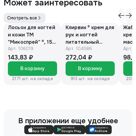
Может заинтересовать
Смотреть все
Лосьон для ногтей
Клирвин ® крем для
Жаби
и кожи ТМ
рук и ногтей
крем
"Микоспрей" ®, 15
питательный
масс
Арт.
106019
Арт.
104586
Арт.
мл
против
гиперпигментации
143,83 ₽
272,04 ₽
98,
для осветления
В корзину
В корзину
кожи 75 г
2171 шт. на складе
913 шт. на складе
2037
В приложении еще удобнее
Загрузите в
ДОСТУПНО В
Загрузите в
App Store
Google Play
RuStore