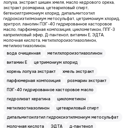
лопуха, экстракт шишек хмеля, масло кедрового ореха,
экстракт розмарина, цетеариловый спирт,
бегеноилтримониум хлорид, дипальмитоэтил
гидроксиэтилмониум метосульфат, цетримониум хлорид,
эритрол, ланолин ПЭГ-40 гидрированное касторовое
масло, парфюмерная композиция, циклометикон, ППГ-3
каприлиловый эфир, Д-пантенол, витамин Е, ЭДТА,
молочная кислота, метилхлороизотиазолинон,
метилизотиазолинон.
вода очищенная
метилхлороизотиазолинон
витамин E
цетримониум хлорид
корень лопуха экстракт
хмель экстракт
парфюмерная композиция
розмарин экстракт
ПЭГ-40 гидрированное касторовое масло
гидролизат кератина
циклометикон
метилизотиазолинон
цетеариловый спирт
дипальмитоилэтил гидроксиэтилмониум метосульфат
молочная кислота
ЭДТА
д-пантенол