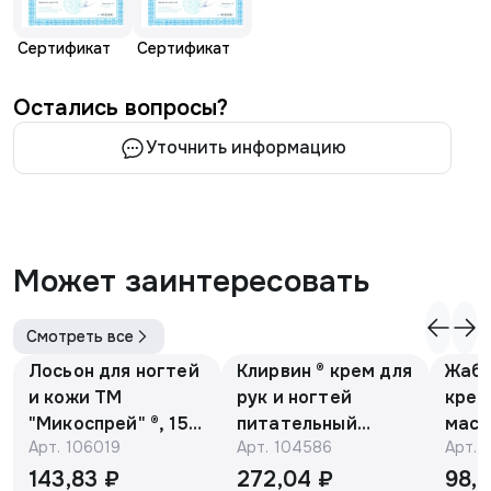
Сертификат
Сертификат
Остались вопросы?
Уточнить информацию
Может заинтересовать
Смотреть все
Лосьон для ногтей
Клирвин ® крем для
Жаби
и кожи ТМ
рук и ногтей
крем
"Микоспрей" ®, 15
питательный
масс
Арт.
106019
Арт.
104586
Арт.
мл
против
гиперпигментации
143,83 ₽
272,04 ₽
98,