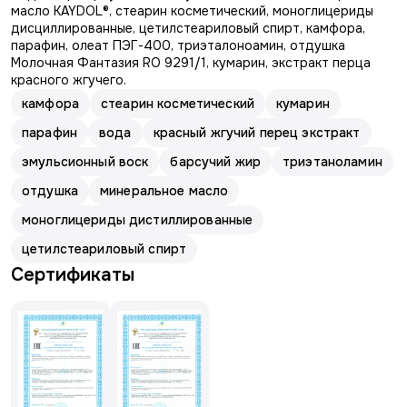
масло KAYDOL®, стеарин косметический, моноглицериды
дисциллированные, цетилстеариловый спирт, камфора,
парафин, олеат ПЭГ-400, триэталоноамин, отдушка
Молочная Фантазия RO 9291/1, кумарин, экстракт перца
красного жгучего.
камфора
стеарин косметический
кумарин
парафин
вода
красный жгучий перец экстракт
эмульсионный воск
барсучий жир
триэтаноламин
отдушка
минеральное масло
моноглицериды дистиллированные
цетилстеариловый спирт
Сертификаты