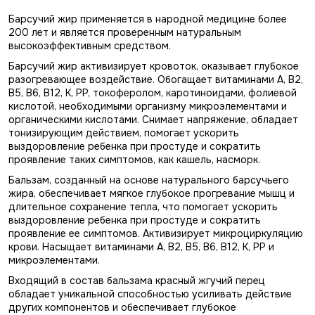
Барсучий жир применяется в народной медицине более
200 лет и является проверенным натуральным
высокоэффективным средством.
Барсучий жир активизирует кровоток, оказывает глубокое
разогревающее воздействие. Обогащает витаминами А, В2,
В5, В6, В12, K, PP, токоферолом, каротиноидами, фолиевой
кислотой, необходимыми организму микроэлементами и
органическими кислотами. Снимает напряжение, обладает
тонизирующим действием, помогает ускорить
выздоровление ребенка при простуде и сократить
проявление таких симптомов, как кашель, насморк.
Бальзам, созданный на основе натурального барсучьего
жира, обеспечивает мягкое глубокое прогревание мышц и
длительное сохранение тепла, что помогает ускорить
выздоровление ребенка при простуде и сократить
проявление ее симптомов. Активизирует микроциркуляцию
крови. Насыщает витаминами А, В2, В5, В6, В12, K, PP и
микроэлементами.
Входящий в состав бальзама красный жгучий перец
обладает уникальной способностью усиливать действие
других компонентов и обеспечивает глубокое