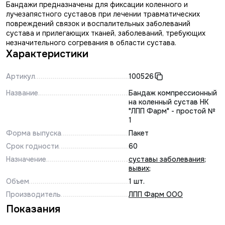
Бандажи предназначены для фиксации коленного и
лучезапястного суставов при лечении травматических
повреждений связок и воспалительных заболеваний
сустава и прилегающих тканей, заболеваний, требующих
незначительного согревания в области сустава.
Характеристики
Артикул
100526
Название
Бандаж компрессионный
на коленный сустав НК
"ЛПП Фарм" - простой №
1
Форма выпуска
Пакет
Срок годности
60
Назначение
суставы заболевания
;
вывих
;
Объем
1 шт.
Производитель
ЛПП Фарм ООО
Показания