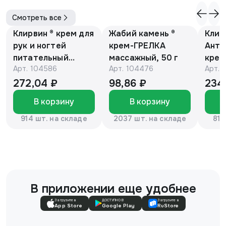
Смотреть все
Клирвин ® крем для
Жабий камень ®
Клир
рук и ногтей
крем-ГРЕЛКА
Анти
питательный
массажный, 50 г
крем
Арт.
104586
Арт.
104476
Арт.
против
Е и 
гиперпигментации
мака
272,04 ₽
98,86 ₽
234
для осветления
В корзину
В корзину
кожи 75 г
914 шт. на складе
2037 шт. на складе
816
В приложении еще удобнее
Загрузите в
ДОСТУПНО В
Загрузите в
App Store
Google Play
RuStore