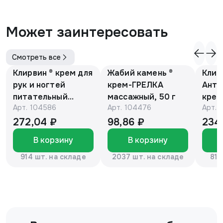
Может заинтересовать
Смотреть все
Клирвин ® крем для
Жабий камень ®
Клир
рук и ногтей
крем-ГРЕЛКА
Анти
питательный
массажный, 50 г
крем
Арт.
104586
Арт.
104476
Арт.
против
Е и 
гиперпигментации
мака
272,04 ₽
98,86 ₽
234
для осветления
В корзину
В корзину
кожи 75 г
914 шт. на складе
2037 шт. на складе
816