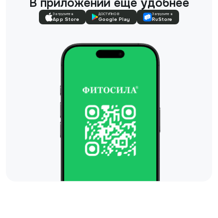
В приложении еще удобнее
Загрузите в
ДОСТУПНО В
Загрузите в
App Store
Google Play
RuStore