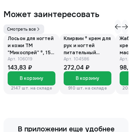
Может заинтересовать
Смотреть все
Лосьон для ногтей
Клирвин ® крем для
Жаби
и кожи ТМ
рук и ногтей
крем
"Микоспрей" ®, 15
питательный
масс
Арт.
106019
Арт.
104586
Арт.
мл
против
гиперпигментации
143,83 ₽
272,04 ₽
98,
для осветления
В корзину
В корзину
кожи 75 г
2147 шт. на складе
910 шт. на складе
2037
В приложении еще удобнее