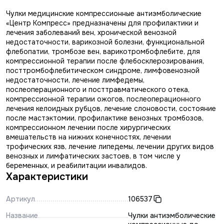
Чулки медицинские компрессионные антиэмболические
«Центр Компресс» предназначены для профилактики и
лечения заболеваний вен, хронической венозной
недостаточности, варикозной болезни, функциональной
флебопатии, тромбозе вен, варикотромбофлебите, для
компрессионной терапии после флебосклерозирования,
посттромбофлебитическом синдроме, лимфовенозной
недостаточности, лечение лимфедемы,
послеоперационного и посттравматического отека,
компрессионной терапии ожогов, послеоперационного
лечения келоидных рубцов, лечение слоновости, состояние
после мастэктомии, профилактике венозных тромбозов,
компрессионном лечении после хирургических
вмешательств на нижних конечностях, лечении
трофических язв, лечение липедемы, лечении других видов
венозных и лимфатических застоев, в том числе у
беременных, и реабилитации инвалидов.
Характеристики
Артикул
106537
Название
Чулки антиэмболические