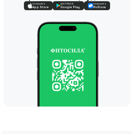
Загрузите в
ДОСТУПНО В
Загрузите в
App Store
Google Play
RuStore