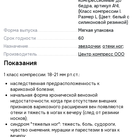
компрессионные до
бедра, артикул АЧI,
(Класс компрессии I.
Размер L (Цвет: белый с
силиконовой резинкой)
Форма выпуска
Мягкая упаковка
Срок годности
60
Назначение
звездочки
;
отеки ног
;
Производитель
Центр компресс ООО
Показания
1 класс компрессии: 18-21 мм рт.ст.:
наследственная предрасположенность к
варикозной болезни;
начальная форма хронической венозной
недостаточности, когда при отсутствии внешних
признаков варикозного расширения вен появляются
отеки и тяжесть в ногах к вечеру (след от резинки
носков);
синдром "тяжелых ног": тяжесть, боль, судороги,
чувство онемения, мурашки и парестезии в ногах к
вечеру;