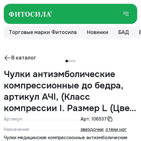
Торговые марки Фитосила
Новинки
БАД
В каталог
Чулки антиэмболические
компрессионные до бедра,
артикул АЧI, (Класс
компрессии I. Размер L (Цвет:
белый с силиконовой
Артикул
Арт.
106537
резинкой)
Назначение
звездочки
;
отеки ног
Чулки медицинские компрессионные антиэмболические