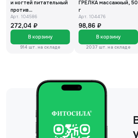
и ногтей питательный
ГРЕЛКА массажный, 50
против
г
Арт.
104586
Арт.
104476
гиперпигментации для
осветления кожи 75 г
272,04 ₽
98,86 ₽
В корзину
В корзину
914 шт. на складе
2037 шт. на складе