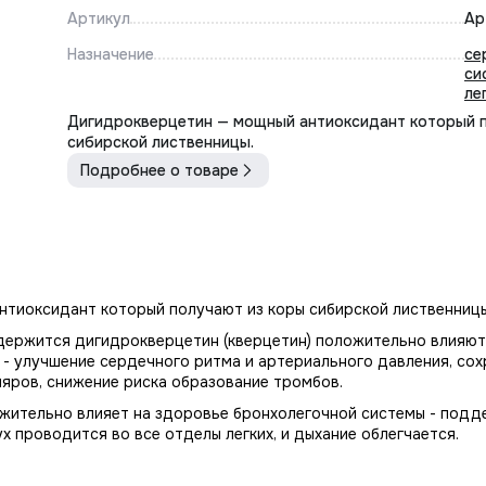
Артикул
Ар
Назначение
се
си
ле
Дигидрокверцетин — мощный антиоксидант который п
сибирской лиственницы.
Подробнее о товаре
тиоксидант который получают из коры сибирской лиственницы
одержится дигидрокверцетин (кверцетин) положительно влияют
- улучшение сердечного ритма и артериального давления, со
ляров, снижение риска образование тромбов.
жительно влияет на здоровье бронхолегочной системы - подд
х проводится во все отделы легких, и дыхание облегчается.