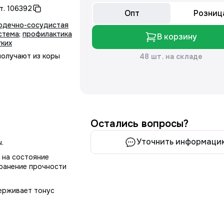
т.
106392
Опт
Розниц
рдечно-сосудистая
стема
;
профилактика
В корзину
гких
олучают из коры
48 шт. на складе
Остались вопросы?
Уточнить информаци
.
 на состояние
хранение прочности
ерживает тонус