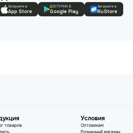
Загрузите в
ДОСТУПНО В
Загрузите в
App Store
Google Play
RuStore
дукция
Условия
ог товаров
Оптовикам
упить
Розничный магазин