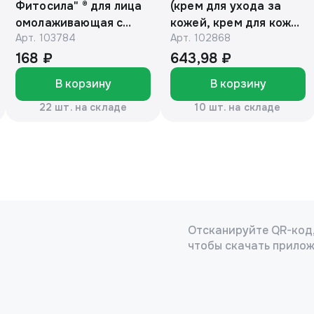
Фитосила" ® для лица
(крем для ухода за
омолаживающая с
кожей, крем для кожи
Арт.
103784
Арт.
102868
витамином С, 150 мл
век, крем для рук,
(туба)
крем отбеливающий
168 ₽
643,98 ₽
для лица, лосьон для
В корзину
В корзину
кожи)
22 шт. на складе
10 шт. на складе
Отсканируйте QR-код
чтобы скачать прило