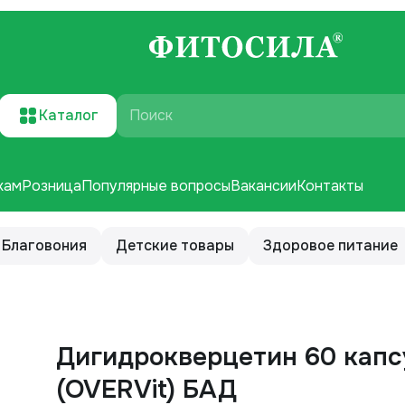
Каталог
Поиск
кам
Розница
Популярные вопросы
Вакансии
Контакты
Благовония
Детские товары
Здоровое питание
Дигидрокверцетин 60 капсул
(OVERVit) БАД