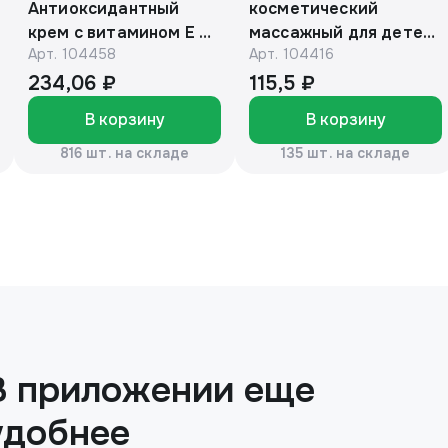
Антиоксидантный
косметический
крем с витамином Е и
массажный для детей
Арт.
104458
Арт.
104416
маслом макадамии
с барсучьим жиром
150г
50г. «Эколон»®
234,06 ₽
115,5 ₽
В корзину
В корзину
816 шт. на складе
135 шт. на складе
В приложении еще
удобнее