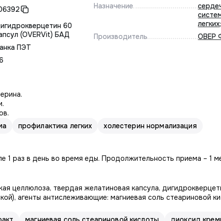
Назначение
серде
06392
систе
легких
игидрокверцетин 60
апсул (OVERVit) БАД
Производитель
ОВЕР
анка ПЭТ
6
ерина.
и.
ов.
ма
профилактика легких
холестерин нормализация
ле 1 раз в день во время еды. Продолжительность приема – 1 м
кая целлюлоза, твердая желатиновая капсула, дигидрокверцет
кой), агенты антислеживающие: магниевая соль стеариновой к
ракт
магниевая соль стеариновой кислоты
диоксид крем