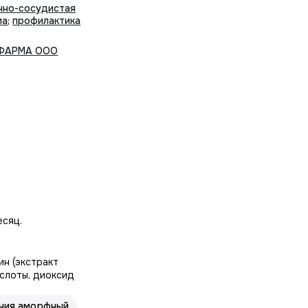
чно-сосудистая
ма
;
профилактика
;
 ФАРМА ООО
есяц.
ин (экстракт
ислоты, диоксид
ния аморфный