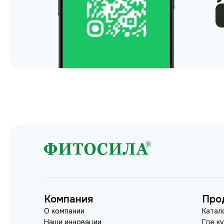
Компания
Про
О компании
Катал
Наши инновации
Где к