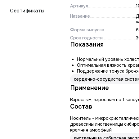
Артикул
1
Сертификаты
Название
Д
к
Форма выпуска
б
Срок годности
3
Показания
Нормальный уровень холест
Оптимальная вязкость кров
Поддержание тонуса бронх
сердечно-сосудистая систе
Применение
Взрослым, взрослым по 1 капсу
Состав
Носитель - микрокристалличес
древесины лиственницы сибирс
кремния аморфный.
лиственница сибирская экст