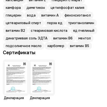
капсаицин
витамин E
глицерил стеарат
камфора
диметикон
цетилфосфат калия
глицерин
вода
витамин А
феноксиэтанол
цетеариловый спирт
гюрза яд
триэтаноламин
витамин В2
стеариновая кислота
яд пчелиный
динатриевая соль ЭДТА
витамин В6
ментол
подсолнечное масло
карбомер
витамин В5
Сертификаты
Декларация
Декларация