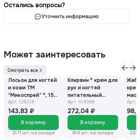
Остались вопросы?
Уточнить информацию
Может заинтересовать
Смотреть все
Лосьон для ногтей
Клирвин ® крем для
Жаби
и кожи ТМ
рук и ногтей
крем
"Микоспрей" ®, 15
питательный
масс
Арт.
106019
Арт.
104586
Арт.
мл
против
гиперпигментации
143,83 ₽
272,04 ₽
98,
для осветления
В корзину
В корзину
кожи 75 г
2171 шт. на складе
914 шт. на складе
2037