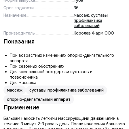
Форма выпуска
туба
Срок годности
36
Назначение
массаж
;
суставы
профилактика
заболеваний
;
Производитель
Королев Фарм ООО
Показания
При возрастных изменениях опорно-двигательного
аппарата
При сезонных обострениях
Для комплексной поддержки суставов и
позвоночника
Для массажа
массаж
суставы профилактика заболеваний
опорно-двигательный аппарат
Применение
Бальзам наносить легкими массирующими движениями в
течение 3 минут 2-3 раза в день. После нанесения бальзама