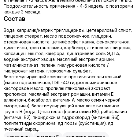
в течение 1 -2 часов желательно обеспечить покой и тепло.
Продолжительность применения - 4-6 недель, с повторами
каждые 3 месяца.
Состав
Вода, каприлик/каприк триглицериды, цетеариловый спирт,
глицерил стеарат, масло подсолнечное, глицерин,
стеариновая кислота, цетилфосфат калия, феноксиэтанол,
диметикон, триэтаноламин, карбомер, этилгексилглицерин,
капсаицин, ментол, камфора, динатриевая соль ЭДТА,
водный экстракт хвоща, масляный экстракт арники,
метилникотинат, папаин, гиалуроновая кислота /
гиалуронат натрия, глюкозамин сульфат,
биостимулирующий комплекс противовоспалительный
(масло подсолнечное, ПЭГ-40 гидрогенизированное
касторовое масло, пропиленгликолевый экстракт
прополиса, масляный экстракт ромашки, витамин Е,
аллантоин, бисаболол, витамин А, масло семян черной
смородины), биостимулирующий комплекс витаминов
группы В (вода, Д-пантенол (провитамин В5), рибофлавин
(витамин В2), пиридоксина гидрохлорид (витамин В6)),
полипептиды скорпиона, яд гюрзы (субстанция), яд
пчелиный сырец.