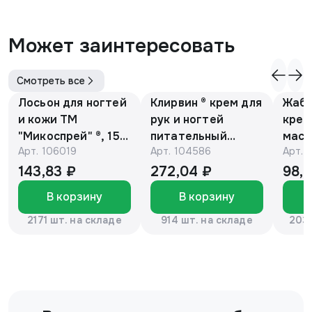
Может заинтересовать
Смотреть все
Лосьон для ногтей
Клирвин ® крем для
Жаби
и кожи ТМ
рук и ногтей
крем
"Микоспрей" ®, 15
питательный
масс
Арт.
106019
Арт.
104586
Арт.
мл
против
гиперпигментации
143,83 ₽
272,04 ₽
98,
для осветления
В корзину
В корзину
кожи 75 г
2171 шт. на складе
914 шт. на складе
2037