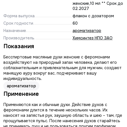
женские,10 мл ** Срок до
02.2027
Форма выпуска
флакон с дозатором
Срок годности
60
Назначение
ароматизатор
Производитель
Химсинтез НПО ЗАО
Показания
Бесспиртовые масляные духи женские с феромонами
воздействуют на природный запах человека, делают его
соблазнительным и привлекательным для мужчин, создают
манящую ауру вокруг вас, подчеркивают вашу
индивидуальность.
ароматизатор
Применение
Применяются как и обычные духи. Действие духов с
феромонами длится в течение нескольких часов. Их
наносят на запястья рук, заушную область и шею – там, где
прощупывается пульс. После нанесения духов старайтесь
не принимать душ и не пользоваться другим парфюмом.