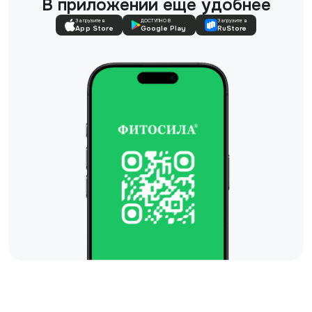
В приложении еще удобнее
Загрузите в
ДОСТУПНО В
Загрузите в
App Store
Google Play
RuStore