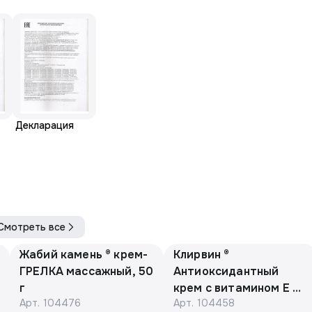
Декларация
Смотреть все
Жабий камень ® крем-
Клирвин ®
ГРЕЛКА массажный, 50
Антиоксидантный
г
крем с витамином Е и
Арт.
104476
Арт.
104458
маслом макадамии