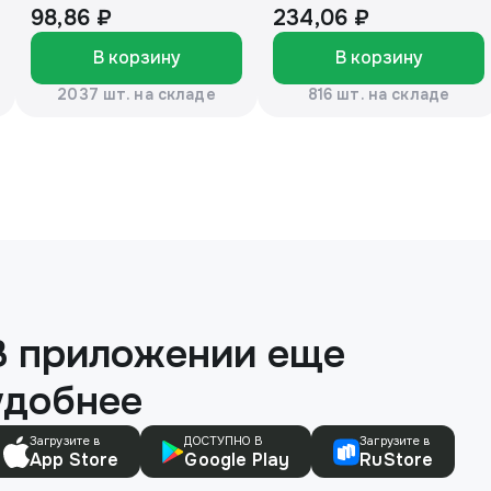
150г
98,86 ₽
234,06 ₽
В корзину
В корзину
2037 шт. на складе
816 шт. на складе
В приложении еще
удобнее
Загрузите в
ДОСТУПНО В
Загрузите в
App Store
Google Play
RuStore