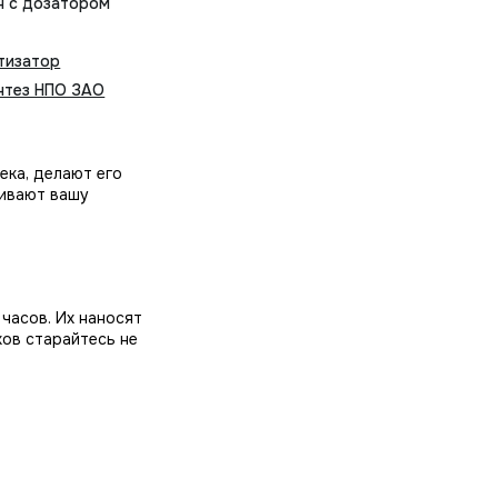
н с дозатором
тизатор
нтез НПО ЗАО
ека, делают его
кивают вашу
часов. Их наносят
хов старайтесь не