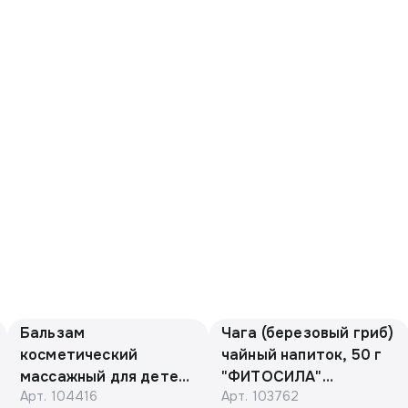
Бальзам
Чага (березовый гриб)
косметический
чайный напиток, 50 г
массажный для детей
"ФИТОСИЛА"
Арт.
104416
Арт.
103762
с барсучьим жиром
(коробочка)