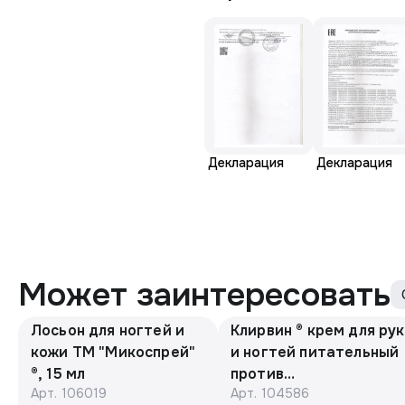
Декларация
Декларация
Может заинтересовать
Лосьон для ногтей и
Клирвин ® крем для рук
кожи ТМ "Микоспрей"
и ногтей питательный
®, 15 мл
против
Арт.
106019
Арт.
104586
гиперпигментации для