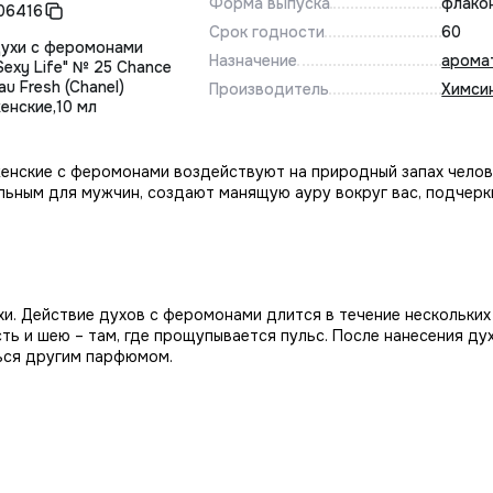
Форма выпуска
флако
06416
Срок годности
60
ухи с феромонами
Назначение
арома
Sexy Life" № 25 Chance
au Fresh (Chanel)
Производитель
Химси
енские,10 мл
енские с феромонами воздействуют на природный запах челов
льным для мужчин, создают манящую ауру вокруг вас, подчер
и. Действие духов с феромонами длится в течение нескольких 
сть и шею – там, где прощупывается пульс. После нанесения ду
ься другим парфюмом.