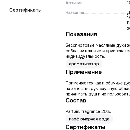
Артикул
1
Сертификаты
Название
Д
"
E
ж
Показания
Бесспиртовые масляные духи ж
соблазнительным и привлекате
индивидуальность.
ароматизатор
Применение
Применяются как и обычные дух
на запястья рук, заушную обла
принимать душ и не пользоват
Состав
Parfum, fragrance 20%.
парфюмерная вода
Сертификаты