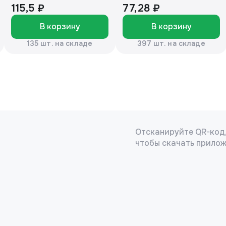
50г. «Эколон»®
115,5 ₽
77,28 ₽
В корзину
В корзину
135 шт. на складе
397 шт. на складе
Отсканируйте QR-код
чтобы скачать прило