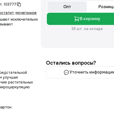
т.
103777
Опт
Розниц
остатит
;
мочегонное
В корзину
чшают исключительно
азывают
35 шт. на складе
Остались вопросы?
Уточнить информаци
предстательной
м улучшая
ичию растительных
 микроциркуляцию
картон