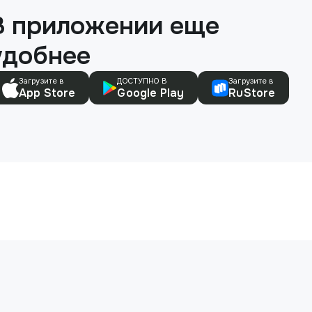
В приложении еще
удобнее
Загрузите в
ДОСТУПНО В
Загрузите в
App Store
Google Play
RuStore