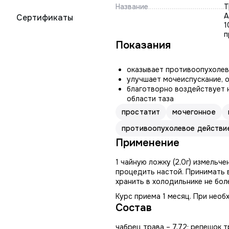
Название
Т
А
Сертификаты
1
п
Показания
оказывает противоопухолев
улучшает мочеиспускание, 
благотворно воздействует 
области таза
простатит
мочегонное
противоопухолевое действи
Применение
1 чайную ложку (2,0г) измельче
процедить настой. Принимать в
хранить в холодильнике не боле
Курс приема 1 месяц. При нео
Состав
чабрец трава – 7,72; репешок т