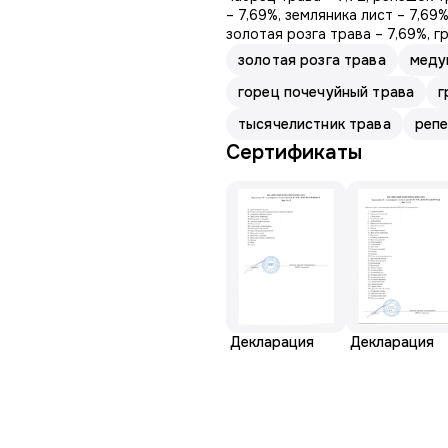
– 7,69%, земляника лист – 7,69
золотая розга трава – 7,69%, г
золотая розга трава
меду
горец почечуйный трава
г
тысячелистник трава
репе
Сертификаты
Декларация
Декларация