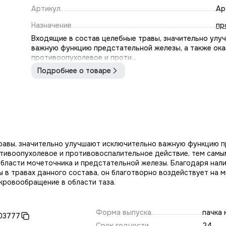
Артикул
Ар
Назначение
пр
Входящие в состав целебные травы, значительно улу
важную функцию предстательной железы, а также ок
противоопухолевое и проти...
Подробнее о товаре
равы, значительно улучшают исключительно важную функцию 
отивоопухолевое и противовоспалительное действие, тем самы
области мочеточника и предстательной железы. Благодаря нал
ы в травах данного состава, он благотворно воздействует на
кровообращение в области таза.
Форма выпуска
пачка 
03777
Срок годности
24