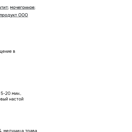
атит
;
мочегонное
;
продукт ООО
щение в
5-20 мин.,
овый настой
9%, медуница трава