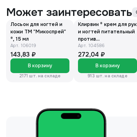
Может заинтересовать
Лосьон для ногтей и
Клирвин ® крем для рук
кожи ТМ "Микоспрей"
и ногтей питательный
®, 15 мл
против
Арт.
106019
Арт.
104586
гиперпигментации для
осветления кожи 75 г
143,83 ₽
272,04 ₽
В корзину
В корзину
2171 шт. на складе
913 шт. на складе