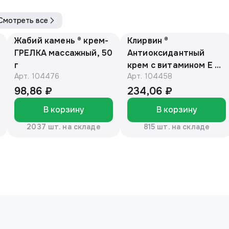
Смотреть все
Жабий камень ® крем-
Клирвин ®
ГРЕЛКА массажный, 50
Антиоксидантный
г
крем с витамином Е и
Арт.
104476
Арт.
104458
маслом макадамии
150г
98,86 ₽
234,06 ₽
В корзину
В корзину
2037 шт. на складе
815 шт. на складе