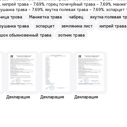
%, кипрей трава – 7,69%, горец почечуйный трава – 7,69%, манже
рушанка трава – 7,69%, якутка полевая трава – 7,69%, эспарцет 
ница трова
Манжетка трава
чабрец
якутка полевая т
рушанка трава
эспарцет
земляника лист
кипрей трава
шок обыкновенный трава
зопник трава
Декларация
Декларация
Декларация