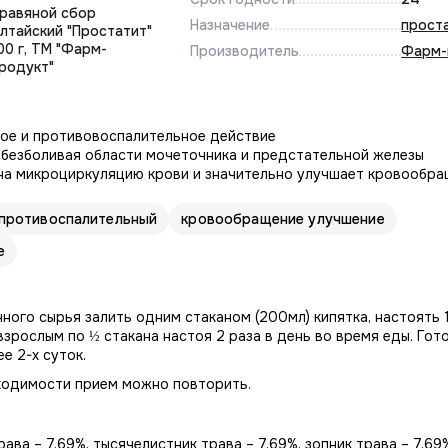
равяной сбор
Назначение
прост
лтайский "Простатит"
00 г, ТМ "Фарм-
Производитель
Фарм-
родукт"
ое и противовоспалительное действие
обезболивая области мочеточника и предстательной железы
на микроциркуляцию крови и значительно улучшает кровообра
противоспалительный
кровообращение улучшение
е
нного сырья залить одним стаканом (200мл) кипятка, настоять 1
зрослым по ½ стакана настоя 2 раза в день во время еды. Гот
е 2-х суток.
бходимости прием можно повторить.
рава – 7,69%, тысячелистник трава – 7,69%, зопник трава – 7,6