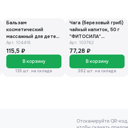
Бальзам
Чага (березовый гриб)
косметический
чайный напиток, 50 г
массажный для детей
"ФИТОСИЛА"
Арт.
104416
Арт.
103762
с барсучьим жиром
(коробочка)
50г. «Эколон»®
115,5 ₽
77,28 ₽
В корзину
В корзину
135 шт. на складе
392 шт. на складе
Отсканируйте QR-код
чтобы скачать прило