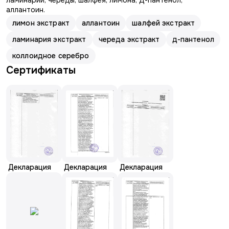
ламинарии, череды, шалфея, лимона, Д-пантенол,
аллантоин.
лимон экстракт
аллантоин
шалфей экстракт
ламинария экстракт
череда экстракт
д-пантенол
коллоидное серебро
Сертификаты
Декларация
Декларация
Декларация