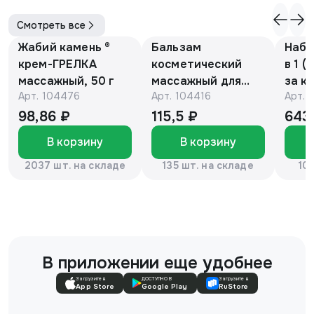
Смотреть все
Жабий камень ®
Бальзам
Набо
крем-ГРЕЛКА
косметический
в 1 (
массажный, 50 г
массажный для
за к
Арт.
104476
Арт.
104416
Арт.
детей с барсучьим
кожи
жиром 50г.
рук,
98,86 ₽
115,5 ₽
643
«Эколон»®
отбе
В корзину
В корзину
лица
кожи
2037 шт. на складе
135 шт. на складе
10
В приложении еще удобнее
Загрузите в
ДОСТУПНО В
Загрузите в
App Store
Google Play
RuStore