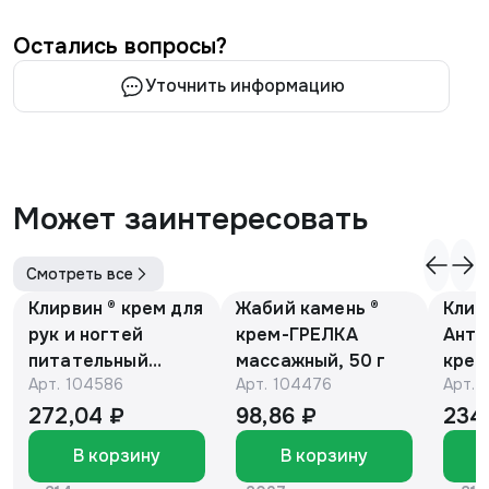
Остались вопросы?
Уточнить информацию
Может заинтересовать
Смотреть все
Клирвин ® крем для
Жабий камень ®
Клир
рук и ногтей
крем-ГРЕЛКА
Анти
питательный
массажный, 50 г
крем
Арт.
104586
Арт.
104476
Арт.
против
Е и 
гиперпигментации
мака
272,04 ₽
98,86 ₽
234
для осветления
В корзину
В корзину
кожи 75 г