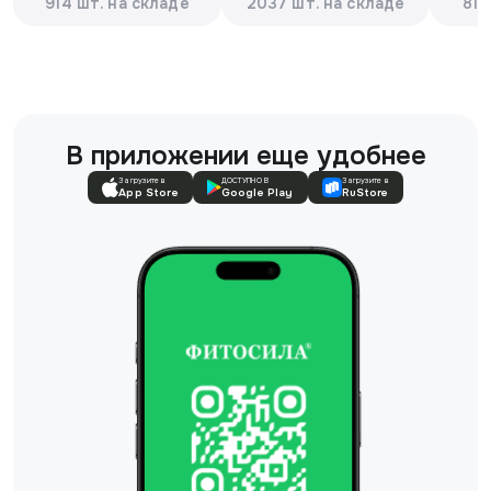
914 шт. на складе
2037 шт. на складе
816
В приложении еще удобнее
Загрузите в
ДОСТУПНО В
Загрузите в
App Store
Google Play
RuStore