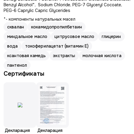
Benzyl Alcohol*, Sodium Chloride, PEG-7 Glyceryl Cocoate,
PEG-6 Caprylic Capric Glycerides
*- компоненты натуральных масел
сквалан
кокамидопропилбетаин
миндальное масло
цитрусовое масло
глицерин
вода
токоферилацетат (витамин Е)
ксантовая камедь
экстракты
молочная кислота
пантенол
Сертификаты
Декларация
Декларация