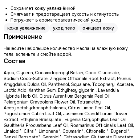
Сохраняет кожу увлажнённой
Смягчает и предотвращает сухость и стянутость
Погружает в ароматерапевтический уход
кожа увлажнение
уход тело
очищает кожу
Применение
Нанесите небольшое количество масла на влажную кожу
тела, вспеньте и смойте водой.
Состав
Aqua, Glycerin, Cocamidopropyl Betain, Coco-Glucoside,
Sodium Coco-Sulfate, Zingiber Officinale Root Extract, Prunus
Amygdalus Dulcis Oil, Panthenol, Squalane, Tocopheryl Acetate,
Lactic Acid, Xanthan Gum, Ethylhexylglycerin , Lavandula
Hybrida Herb Oil, Citrus Aurantium Bergamia Peel Oil,
Pelargonium Graveolens Flower Oil, Tetramethyl
Acetyloctahydronaphthalenes, Citrus Limon Peel Oil,
Pogostemon Cablin Leaf Oil, Jasminum GrandifLorum Flower
Extract, Ethylene Brassylate , Eugenia Caryophyllus Leaf Oil,
Gaultheria Procumbens Leaf Oil, Rosmarinus Officinalis Leaf Oil,
Linalool*, Citral*, Limonene*, Coumarin*, Citronellol*, Eugenol*,
Benzyl Benzoate*, Geraniol*, Tetrasodium Glutamate Diacetate,