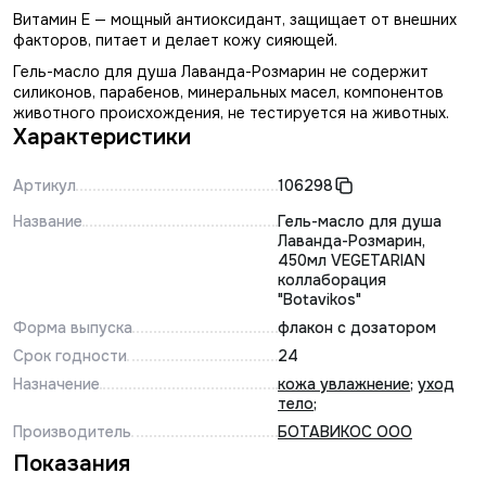
Витамин Е — мощный антиоксидант, защищает от внешних
факторов, питает и делает кожу сияющей.
Гель-масло для душа Лаванда-Розмарин не содержит
силиконов, парабенов, минеральных масел, компонентов
животного происхождения, не тестируется на животных.
Характеристики
Артикул
106298
Название
Гель-масло для душа
Лаванда-Розмарин,
450мл VEGETARIAN
коллаборация
"Botavikos"
Форма выпуска
флакон с дозатором
Срок годности
24
Назначение
кожа увлажнение
;
уход
тело
;
Производитель
БОТАВИКОС ООО
Показания