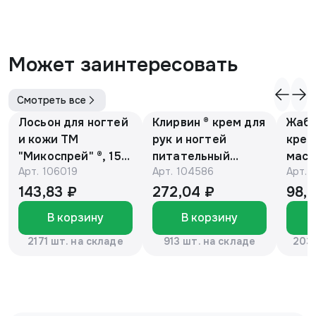
Может заинтересовать
Смотреть все
Лосьон для ногтей
Клирвин ® крем для
Жаби
и кожи ТМ
рук и ногтей
крем
"Микоспрей" ®, 15
питательный
масс
Арт.
106019
Арт.
104586
Арт.
мл
против
гиперпигментации
143,83 ₽
272,04 ₽
98,
для осветления
В корзину
В корзину
кожи 75 г
2171 шт. на складе
913 шт. на складе
2037