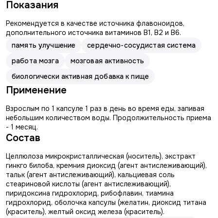
Показания
Рекомендуется в качестве источника флавоноидов,
дополнительного источника витаминов В1, В2 и В6.
память улучшение
сердечно-сосудистая система
работа мозга
мозговая активность
биологически активная добавка к пище
Применение
Взрослым по 1 капсуле 1 раз в день во время еды, запивая
небольшим количеством воды. Продолжительность приема
- 1 месяц.
Состав
Целлюлоза микрокристаллическая (носитель), экстракт
гинкго билоба, кремния диоксид (агент антислеживающий),
тальк (агент антислеживающий), кальциевая соль
стеариновой кислоты (агент антислеживающий),
пиридоксина гидрохлорид, рибофлавин, тиамина
гидрохлорид, оболочка капсулы (желатин, диоксид титана
(краситель), желтый оксид железа (краситель).