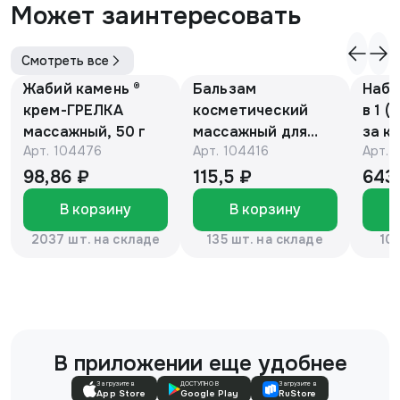
Может заинтересовать
Смотреть все
Жабий камень ®
Бальзам
Набо
крем-ГРЕЛКА
косметический
в 1 (
массажный, 50 г
массажный для
за к
Арт.
104476
Арт.
104416
Арт.
детей с барсучьим
кожи
жиром 50г.
рук,
98,86 ₽
115,5 ₽
643
«Эколон»®
отбе
В корзину
В корзину
лица
кожи
2037 шт. на складе
135 шт. на складе
10
В приложении еще удобнее
Загрузите в
ДОСТУПНО В
Загрузите в
App Store
Google Play
RuStore