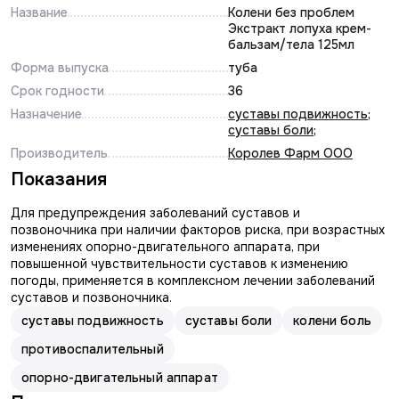
Название
Колени без проблем
Экстракт лопуха крем-
бальзам/тела 125мл
Форма выпуска
туба
Срок годности
36
Назначение
суставы подвижность
;
суставы боли
;
Производитель
Королев Фарм ООО
Показания
Для предупреждения заболеваний суставов и
позвоночника при наличии факторов риска, при возрастных
изменениях опорно-двигательного аппарата, при
повышенной чувствительности суставов к изменению
погоды, применяется в комплексном лечении заболеваний
суставов и позвоночника.
суставы подвижность
суставы боли
колени боль
противоспалительный
опорно-двигательный аппарат