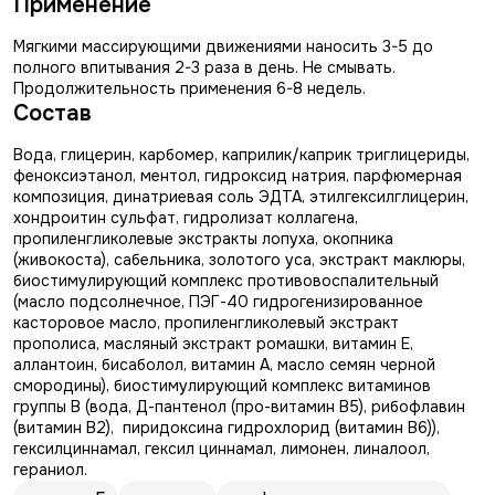
Применение
Мягкими массирующими движениями наносить 3-5 до
полного впитывания 2-3 раза в день. Не смывать.
Продолжительность применения 6-8 недель.
Состав
Вода, глицерин, карбомер, каприлик/каприк триглицериды,
феноксиэтанол, ментол, гидроксид натрия, парфюмерная
композиция, динатриевая соль ЭДТА, этилгексилглицерин,
хондроитин сульфат, гидролизат коллагена,
пропиленгликолевые экстракты лопуха, окопника
(живокоста), сабельника, золотого уса, экстракт маклюры,
биостимулирующий комплекс противовоспалительный
(масло подсолнечное, ПЭГ-40 гидрогенизированное
касторовое масло, пропиленгликолевый экстракт
прополиса, масляный экстракт ромашки, витамин Е,
аллантоин, бисаболол, витамин А, масло семян черной
смородины), биостимулирующий комплекс витаминов
группы В (вода, Д-пантенол (про-витамин В5), рибофлавин
(витамин В2), пиридоксина гидрохлорид (витамин В6)),
гексилциннамал, гексил циннамал, лимонен, линалоол,
гераниол.