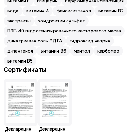
витамин E
глицерин
парфюмерная композиция
вода
витамин А
феноксиэтанол
витамин В2
экстракты
хондроитин сульфат
ПЭГ-40 гидрогенизированного касторового масла
динатриевая соль ЭДТА
гидроксид натрия
д-пантенол
витамин В6
ментол
карбомер
витамин В5
Сертификаты
Декларация
Декларация