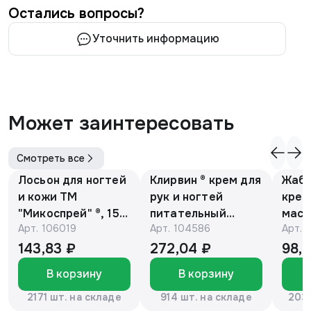
Остались вопросы?
Уточнить информацию
Может заинтересовать
Смотреть все
Лосьон для ногтей
Клирвин ® крем для
Жаби
и кожи ТМ
рук и ногтей
крем
"Микоспрей" ®, 15
питательный
масс
Арт.
106019
Арт.
104586
Арт.
мл
против
гиперпигментации
143,83 ₽
272,04 ₽
98,
для осветления
В корзину
В корзину
кожи 75 г
2171 шт. на складе
914 шт. на складе
2037