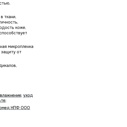
стью,
в ткани,
тичность,
одость коже,
 способствует
тная микропленка
 защиту от
дикалов,
увлажнение
;
уход
ьте
;
омед НПФ ООО