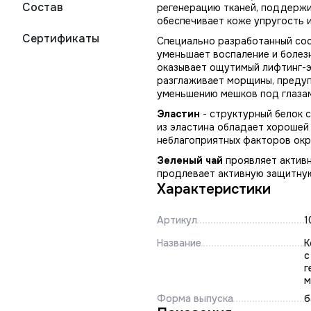
Состав
регенерацию тканей, поддерж
обеспечивает коже упругость 
Сертификаты
Специально разработанный сост
уменьшает воспаление и болез
оказывает ощутимый лифтинг-э
разглаживает морщины, предуп
уменьшению мешков под глазам
Эластин
- структурный белок 
из эластина обладает хорошей
неблагоприятных факторов ок
Зеленый чай
проявляет активн
продлевает активную защитную
Характеристики
Артикул
1
Название
К
с
г
м
Форма выпуска
б