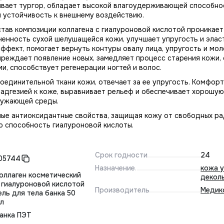
ивает тургор, обладает высокой влагоудерживающей способно
и устойчивость к внешнему воздействию.
ав композиции коллагена с гиалуроновой кислотой проникает 
ненность сухой шелушащейся кожи, улучшает упругость и элас
ффект, помогает вернуть контуры овалу лица, упругость и мол
реждает появление новых, замедляет процесс старения кожи,
и, способствует регенерации ногтей и волос.
соединительной ткани кожи, отвечает за ее упругость. Комфор
 адгезией к коже, выравнивает рельеф и обеспечивает хорошую
ружающей среды.
ые антиоксидантные свойства, защищая кожу от свободных ра
 способность гиалуроновой кислоты.
Срок годности
24
05744
Назначение
кожа 
оллаген косметический
декол
 гиалуроновой кислотой
Производитель
Медик
ель для тела банка 50
л
анка ПЭТ