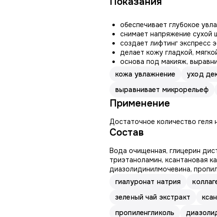
Показания
обеспечивает глубокое увл
снимает напряжение сухой
создает лифтинг экспресс 
делает кожу гладкой, мягко
основа под макияж, выравн
кожа увлажнение
уход де
выравнивает микрорельеф
Применение
Достаточное количество геля н
Состав
Вода очищенная, глицерин дист
триэтаноламин, ксантановая ка
диазолидинилмочевина, пропил
гиалуронат натрия
коллаг
зеленый чай экстракт
кса
пропиленгликоль
диазоли