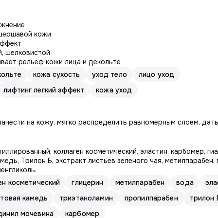
ажнение
 шершавой кожи
эффект
й, шелковистой
ивает рельеф кожи лица и декольте
кольте
кожа сухость
уход тело
лицо уход
лифтинг легкий эффект
кожа уход
анести на кожу, мягко распределить равномерным слоем, дать
иллированный, коллаген косметический, эластин, карбомер, ги
медь, Трилон Б, экстракт листьев зеленого чая, метилпарабен,
енгликоль.
ен косметический
глицерин
метилпарабен
вода
эла
нтовая камедь
триэтаноламин
пропилпарабен
трилон 
динил мочевина
карбомер