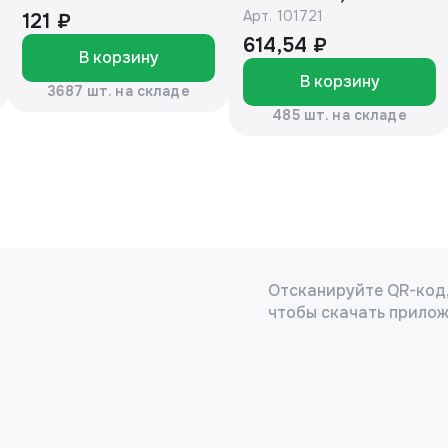
Арт.
101721
банка (ЕАС)
121 ₽
614,54 ₽
В корзину
В корзину
3687 шт. на складе
485 шт. на складе
Отсканируйте QR-код
чтобы скачать прило