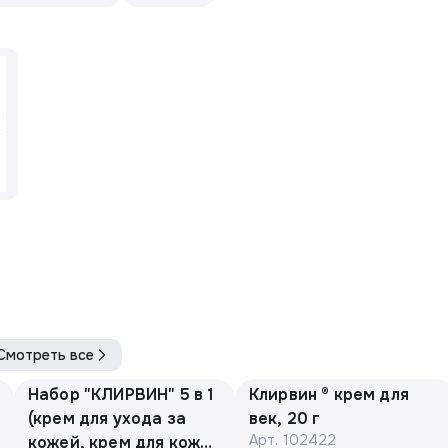
Смотреть все
Набор "КЛИРВИН" 5 в 1
Клирвин ® крем для
(крем для ухода за
век, 20 г
Арт.
102422
кожей, крем для кожи