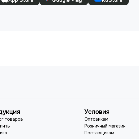
App Store
Google Play
RuStore
дукция
Условия
ог товаров
Оптовикам
упить
Розничный магазин
вка
Поставщикам