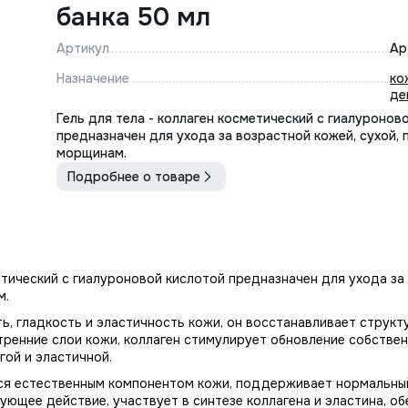
банка 50 мл
Артикул
Ар
Назначение
ко
де
Гель для тела - коллаген косметический с гиалуронов
предназначен для ухода за возрастной кожей, сухой,
морщинам.
Подробнее о товаре
етический с гиалуроновой кислотой предназначен для ухода за
м.
ь, гладкость и эластичность кожи, он восстанавливает структ
тренние слои кожи, коллаген стимулирует обновление собстве
гой и эластичной.
я естественным компонентом кожи, поддерживает нормальный
ющее действие, участвует в синтезе коллагена и эластина, об