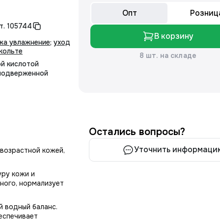
Опт
Розниц
т.
105744
В корзину
жа увлажнение
;
уход
кольте
8 шт. на складе
ой кислотой
 подверженной
Остались вопросы?
Уточнить информаци
 возрастной кожей,
уру кожи и
нного, нормализует
 водный баланс.
еспечивает