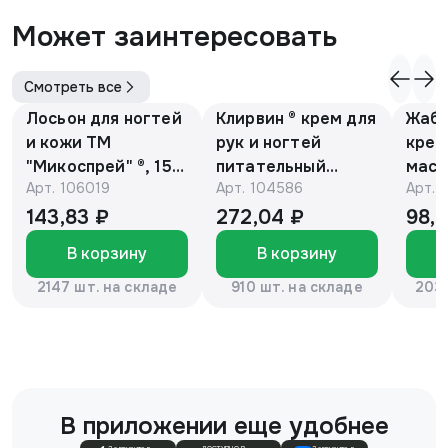
Может заинтересовать
Смотреть все
Лосьон для ногтей
Клирвин ® крем для
Жаби
и кожи ТМ
рук и ногтей
крем
"Микоспрей" ®, 15
питательный
масс
Арт.
106019
Арт.
104586
Арт.
мл
против
гиперпигментации
143,83 ₽
272,04 ₽
98,
для осветления
В корзину
В корзину
кожи 75 г
2147 шт. на складе
910 шт. на складе
2037
В приложении еще удобнее