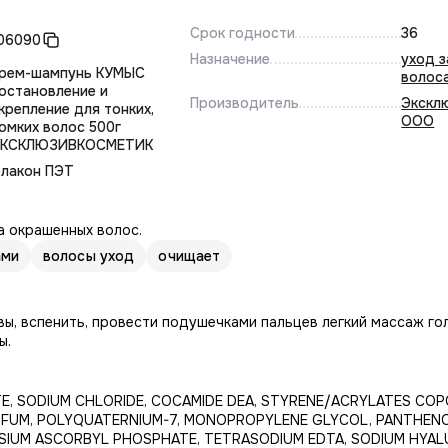
Срок годности
36
06090
Назначение
уход 
рем-шампунь КУМЫС
волос
остановление и
Производитель
Экскл
крепление для тонких,
ООО
омких волос 500г
КСКЛЮЗИВКОСМЕТИК
лакон ПЭТ
а окрашенных волос.
ами
волосы уход
очищает
ы, вспенить, провести подушечками пальцев легкий массаж го
ы.
E, SODIUM CHLORIDE, COCAMIDE DEA, STYRENE/ACRYLATES COP
RFUM, POLYQUATERNIUM-7, MONOPROPYLENE GLYCOL, PANTHENO
IUM ASCORBYL PHOSPHATE, TETRASODIUM EDTA, SODIUM HYAL