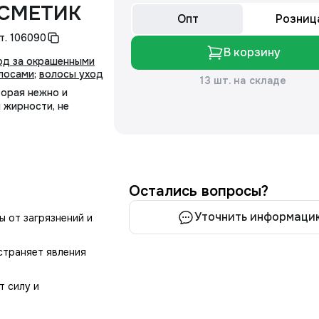
ИВКОСМЕТИК
Опт
Розниц
т.
106090
В корзину
од за окрашенными
лосами
;
волосы уход
13 шт. на складе
торая нежно и
 жирности, не
Остались вопросы?
Уточнить информаци
 от загрязнений и
страняет явления
т силу и