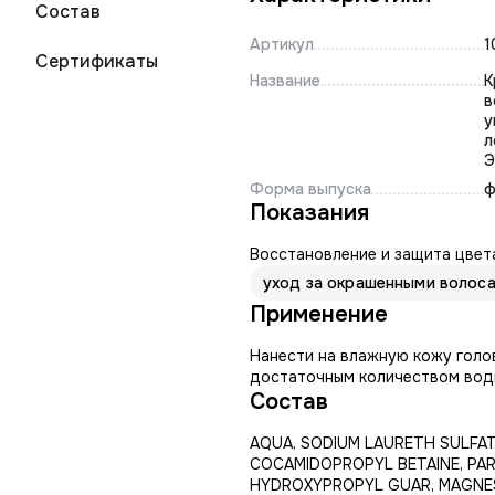
Состав
Артикул
1
Сертификаты
Название
К
в
у
л
Э
Форма выпуска
ф
Показания
Восстановление и защита цвет
уход за окрашенными волос
Применение
Нанести на влажную кожу голов
достаточным количеством вод
Состав
AQUA, SODIUM LAURETH SULFAT
COCAMIDOPROPYL BETAINE, PA
HYDROXYPROPYL GUAR, MAGNES