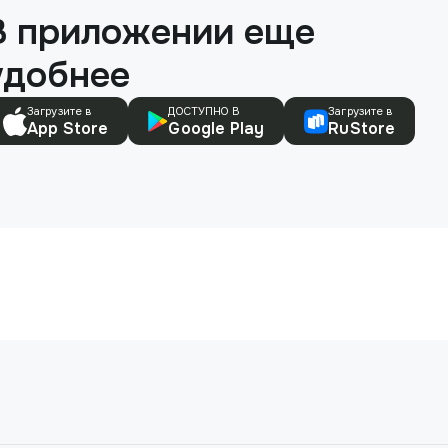
В приложении еще
удобнее
Загрузите в
ДОСТУПНО В
Загрузите в
App Store
Google Play
RuStore