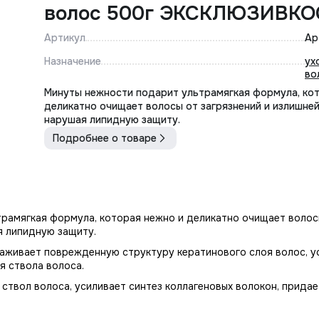
волос 500г ЭКСКЛЮЗ
Артикул
Ар
Назначение
ух
во
Минуты нежности подарит ультрамягкая формула, ко
деликатно очищает волосы от загрязнений и излишней
нарушая липидную защиту.
Подробнее о товаре
рамягкая формула, которая нежно и деликатно очищает волосы
я липидную защиту.
лаживает поврежденную структуру кератинового слоя волос, у
я ствола волоса.
ствол волоса, усиливает синтез коллагеновых волокон, придае