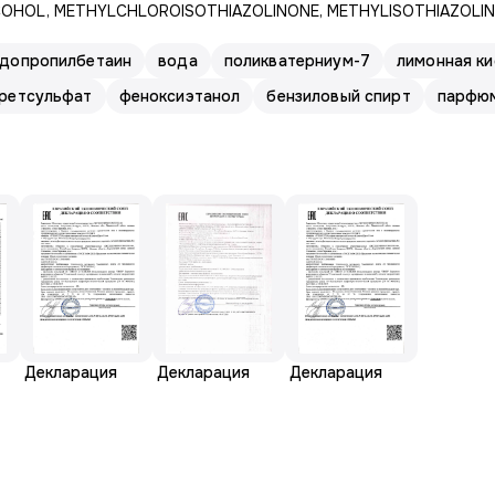
OHOL, METHYLCHLOROISOTHIAZOLINONE, METHYLISOTHIAZOLINON
идопропилбетаин
вода
поликватерниум-7
лимонная ки
уретсульфат
феноксиэтанол
бензиловый спирт
парфюм
Декларация
Декларация
Декларация