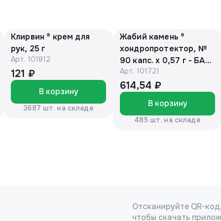
Клирвин ® крем для
Жабий камень ®
рук, 25 г
хондропротектор, №
Арт.
101812
90 капс. х 0,57 г - БАД,
Арт.
101721
банка (ЕАС)
121 ₽
614,54 ₽
В корзину
В корзину
3687 шт. на складе
485 шт. на складе
Отсканируйте QR-код
чтобы скачать прило