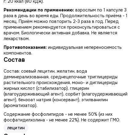
г; 20 ккал (80 кДж).
Рекомендации по применению:
взрослым по 1 капсуле 3
раза в день во время еды. Продолжительность приёма - 1
месяц. Приём можно повторить 2-3 раза в год. Перед
применением рекомендуется проконсультироваться с
врачом. Биологически активная добавка. Не является
лекарством.
Противопоказания:
индивидуальная непереносимость
компонентов.
Состав
Состав: соевый лецитин, желатин, вода
деминерализованная, среднецепочные триглицериды
растительного происхождения, моно- и диглицериды
жирных кислот (стабилизатор), глицерин
(влагоудерживающий агент), сорбит (влагоудерживающий
агент), бензоат натрия (консервант), этилванилин
(ароматизатор).
Содержание фосфолипидов - не менее 50% (из них
фосфатидилхолина - не менее 22%). Не содержит ГМО.
лецитин