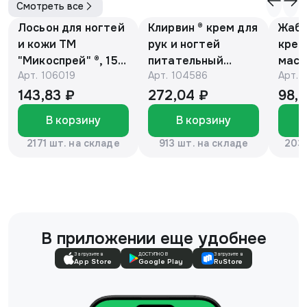
Смотреть все
Лосьон для ногтей
Клирвин ® крем для
Жаби
и кожи ТМ
рук и ногтей
крем
"Микоспрей" ®, 15
питательный
масс
Арт.
106019
Арт.
104586
Арт.
мл
против
гиперпигментации
143,83 ₽
272,04 ₽
98,
для осветления
В корзину
В корзину
кожи 75 г
2171 шт. на складе
913 шт. на складе
2037
В приложении еще удобнее
Загрузите в
ДОСТУПНО В
Загрузите в
App Store
Google Play
RuStore