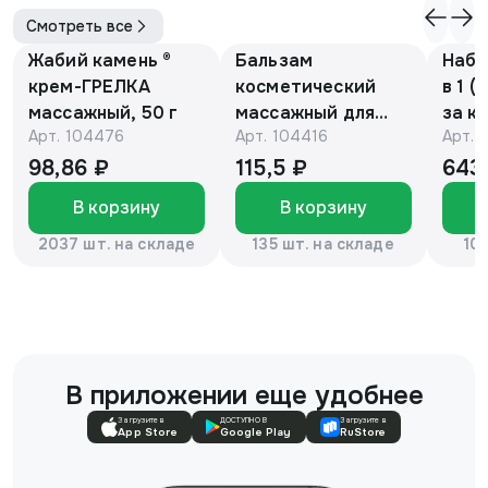
Смотреть все
Жабий камень ®
Бальзам
Набо
крем-ГРЕЛКА
косметический
в 1 (
массажный, 50 г
массажный для
за к
Арт.
104476
Арт.
104416
Арт.
детей с барсучьим
кожи
жиром 50г.
рук,
98,86 ₽
115,5 ₽
643
«Эколон»®
отбе
В корзину
В корзину
лица
кожи
2037 шт. на складе
135 шт. на складе
10
В приложении еще удобнее
Загрузите в
ДОСТУПНО В
Загрузите в
App Store
Google Play
RuStore