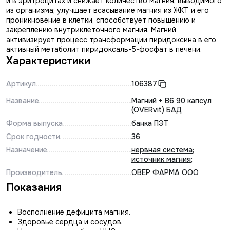
и в эритроцитах и снижает количество магния, выводимого
из организма; улучшает всасывание магния из ЖКТ и его
проникновение в клетки, способствует повышению и
закреплению внутриклеточного магния. Магний
активизирует процесс трансформации пиридоксина в его
активный метаболит пиридоксаль-5-фосфат в печени.
Характеристики
Артикул
106387
Название
Магний + В6 90 капсул
(OVERvit) БАД
Форма выпуска
банка ПЭТ
Срок годности
36
Назначение
нервная система
;
источник магния
;
Производитель
ОВЕР ФАРМА ООО
Показания
Восполнение дефицита магния.
Здоровье сердца и сосудов.