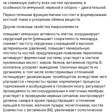
за слаженную работу всех систем организма, в
особенности иммунной, нервной и опорно – двигательной.
Первостепенная функция магния состоит в формировании
костной ткани и ускорении обмена веществ.
Другие полезные свойства макроэлемента:
повышает иммунную активность клеток; координирует
сердечный ритм (уменьшает сократимость миокарда,
снижает частоту сердечных сокращений и высокое
артериальное давление); повышает минеральную
плотность костей, предупреждая появление переломов;
активирует ферментные системы; участвует в синтезе
нуклеиновых кислот, жиров, белков, витаминов группы В,
коллагена; ускоряет выведение токсичных веществ из
организма, в том числе холестериновых отложений;
потенцирует дезагрегацию тромбоцитов, вследствие чего
улучшается «текучесть» крови; нормализует процессы
торможения и возбуждения в головном мозгу; регулирует
проницаемость митохондриальных и клеточных мембран;
участвует в проведении нервных сигналов; контролирует
уровень сахара в крови; предотвращает отложение
кальция в почках, жёлчном пузыре, мочеточниках, костях
(совместно с витамином В6); увеличивает осмотическое