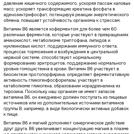
давление кишечного содержимого, ускоряя пассаж каловых
масс; ускоряет трансформацию креатина фосфата в
аденозинтрифосфат, потенцируя реакции энергетического
обмена; повышает устойчивость организма к стрессам.
Витамин В6 является коферментом для более чем 60
различных ферментов, которые участвуют в превращениях
аминокислот, метаболизме триптофана, липидов и
нуклеиновых кислот, поддержании иммунного ответа,
процессах торможения и возбуждения в центральной
нервной системе, способствуют нормальному
формированию эритроцитов, поддержанию нормального
уровня гомоцистеина в крови. Витамин В6 участвует в
биосинтезе протопорфирина, определяет ферментативную
активность гликогенфосфорилазы, участвует в
катаболизме гликогена, образовании норадреналина из
тирозина. Поскольку наш организм не имеет запасов
витамина В6, он ежедневно должен поступать из пищевых
источников или из дополнительных источники витаминов
группы В, например, в виде биологически активных добавок
к пище.
Витамин В6 и магний дополняют синергическое действие
друг друга. В6 увеличивает концентрацию магния в плазме