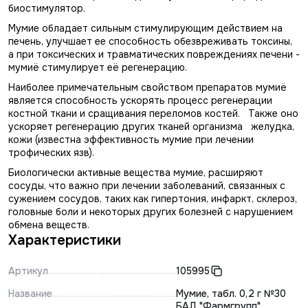
биостимулятор.
Мумие обладает сильным стимулирующим действием на
печень, улучшает ее способность обезвреживать токсины,
а при токсических и травматических повреждениях печени -
мумиё стимулирует её регенерацию.
Наиболее примечательным свойством препаратов мумиё
является способность ускорять процесс регенерации
костной ткани и сращивания переломов костей. Также оно
ускоряет регенерацию других тканей организма желудка,
кожи (известна эффективность мумие при лечении
трофических язв).
Биологически активные вещества мумие, расширяют
сосуды, что важно при лечении заболеваний, связанных с
сужением сосудов, таких как гипертония, инфаркт, склероз,
головные боли и некоторых других болезней с нарушением
обмена веществ.
Характеристики
Артикул
105995
Название
Мумие, табл. 0,2 г №30
БАД "Фармгрупп"