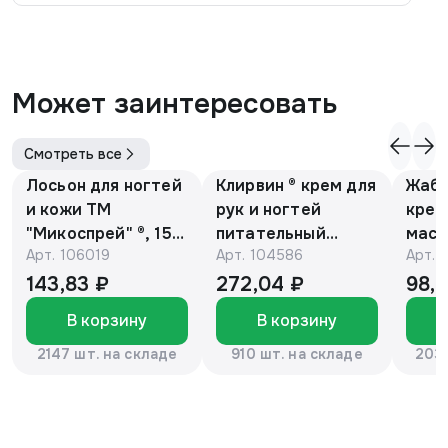
Может заинтересовать
Смотреть все
Лосьон для ногтей
Клирвин ® крем для
Жаби
и кожи ТМ
рук и ногтей
крем
"Микоспрей" ®, 15
питательный
масс
Арт.
106019
Арт.
104586
Арт.
мл
против
гиперпигментации
143,83 ₽
272,04 ₽
98,
для осветления
В корзину
В корзину
кожи 75 г
2147 шт. на складе
910 шт. на складе
2037