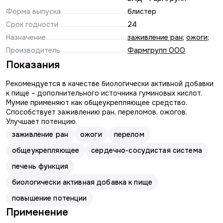
Форма выпуска
блистер
Срок годности
24
Назначение
заживление ран
;
ожоги
;
Производитель
Фармгрупп ООО
Показания
Рекомендуется в качестве биологически активной добавки
к пище – дополнительного источника гуминовых кислот.
Мумие применяют как общеукрепляющее средство.
Способствует заживлению ран, переломов, ожогов.
Улучшает потенцию.
заживление ран
ожоги
перелом
общеукрепляющее
сердечно-сосудистая система
печень функция
биологически активная добавка к пище
повышение потенции
Применение