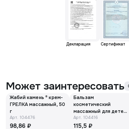
Декларация
Сертификат
Может заинтересовать
Жабий камень ® крем-
Бальзам
ГРЕЛКА массажный, 50
косметический
г
массажный для детей
Арт.
104476
Арт.
104416
с барсучьим жиром
50г. «Эколон»®
98,86 ₽
115,5 ₽