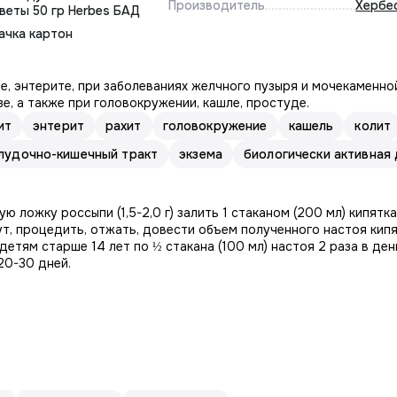
Производитель
Хербе
веты 50 гр Herbes БАД
ачка картон
е, энтерите, при заболеваниях желчного пузыря и мочекаменной
зе, а также при головокружении, кашле, простуде.
ит
энтерит
рахит
головокружение
кашель
колит
лудочно-кишечный тракт
экзема
биологически активная 
йную ложку россыпи (1,5-2,0 г) залить 1 стаканом (200 мл) кипятк
ут, процедить, отжать, довести объем полученного настоя кип
детям старше 14 лет по ½ стакана (100 мл) настоя 2 раза в ден
20-30 дней.