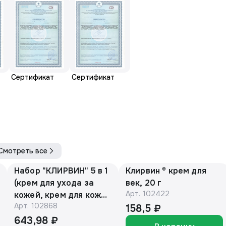
Сертификат
Сертификат
Смотреть все
Набор "КЛИРВИН" 5 в 1
Клирвин ® крем для
(крем для ухода за
век, 20 г
Арт.
102422
кожей, крем для кожи
Арт.
102868
век, крем для рук,
158,5 ₽
крем отбеливающий
643,98 ₽