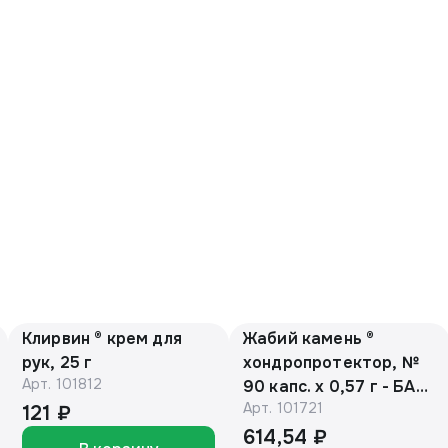
Клирвин ® крем для
Жабий камень ®
рук, 25 г
хондропротектор, №
Арт.
101812
90 капс. х 0,57 г - БАД,
Арт.
101721
банка (ЕАС)
121 ₽
614,54 ₽