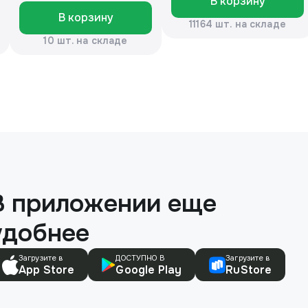
В корзину
для лица, лосьон для
В корзину
кожи)
11164 шт. на складе
10 шт. на складе
В приложении еще
удобнее
Загрузите в
ДОСТУПНО В
Загрузите в
App Store
Google Play
RuStore