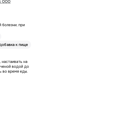
с ООО
 болезни, при
добавка к пище
а, настаивать на
яченой водой до
ь во время еды.