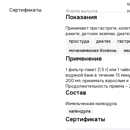
ц
Сертификаты
Форма выпуска
п
Показания
Принимают при гастрите, колит
рахите, детских экземах, диате
простуда
диатез
гастр
мочекаменная болезнь
же
Применение
1 фильтр-пакет (1,5 г) или 1 ча
водяной бане в течение 15 мин
200 мл; принимать взрослым и 
Продолжительность приема – 
Состав
Измельченная календула.
календула
Сертификаты