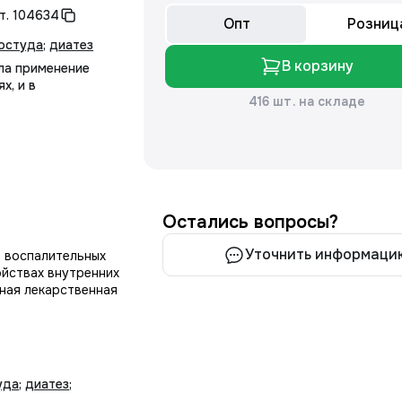
т.
104634
Опт
Розниц
остуда
;
диатез
В корзину
ла применение
х, и в
416 шт. на складе
Остались вопросы?
Уточнить информаци
и воспалительных
ойствах внутренних
рная лекарственная
уда
;
диатез
;