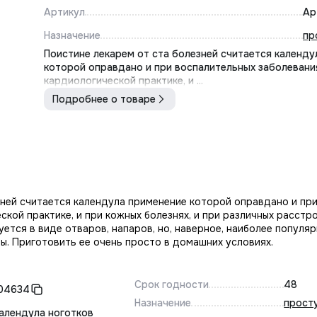
Артикул
Ар
Назначение
пр
Поистине лекарем от ста болезней считается календу
которой оправдано и при воспалительных заболевания
кардиологической практике, и ...
Подробнее о товаре
зней считается календула применение которой оправдано и пр
еской практике, и при кожных болезнях, и при различных расстр
уется в виде отваров, напаров, но, наверное, наиболее популя
ы. Приготовить ее очень просто в домашних условиях.
Срок годности
48
04634
Назначение
прост
алендула ноготков