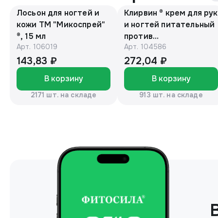
Лосьон для ногтей и
Клирвин ® крем для рук
кожи ТМ "Микоспрей"
и ногтей питательный
®, 15 мл
против
Арт.
106019
Арт.
104586
гиперпигментации для
осветления кожи 75 г
143,83 ₽
272,04 ₽
В корзину
В корзину
2171 шт. на складе
913 шт. на складе