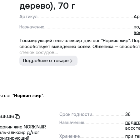
дерево), 70 г
Артикул
Ар
Назначение
по
во
Тонизирующий гель-элексир для ног "Норкин жир". По
способствует выведению солей. Облепиха — способс
стенок сосудов....
Подробнее о товаре
 ног "
Норкин жир
".
Срок годности
36
34046
Назначение
подаг
оркин жир NORKINJIR
восст
ель-эликсир д/ног
Хранение
при те
онизирующий