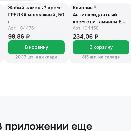
Жабий камень ® крем-
Клирвин ®
ГРЕЛКА массажный, 50
Антиоксидантный
г
крем с витамином Е и
Арт.
104476
Арт.
104458
маслом макадамии
150г
98,86 ₽
234,06 ₽
В корзину
В корзину
2037 шт. на складе
815 шт. на складе
В приложении еще