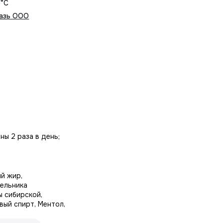
5°С
азь ООО
ы 2 раза в день;
й жир,
бельника
ы сибирской,
вый спирт, Ментол,