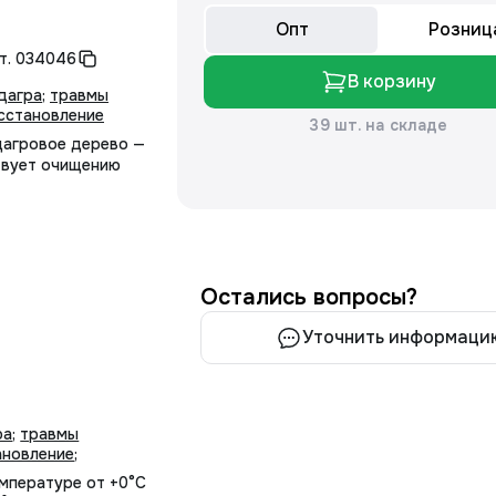
Опт
Розниц
т.
034046
В корзину
дагра
;
травмы
сстановление
39 шт. на складе
дагровое дерево —
твует очищению
Остались вопросы?
Уточнить информаци
ра
;
травмы
ановление
;
мпературе от +0°С