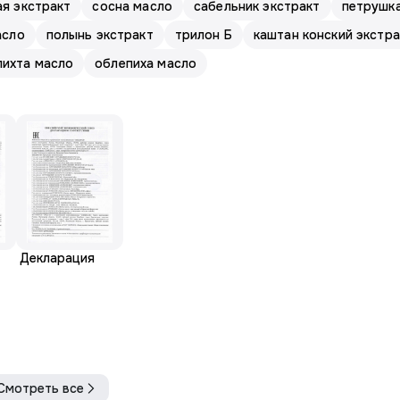
я экстракт
сосна масло
сабельник экстракт
петрушка
асло
полынь экстракт
трилон Б
каштан конский экстра
пихта масло
облепиха масло
Декларация
Смотреть все