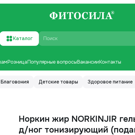
Каталог
Поиск
кам
Розница
Популярные вопросы
Вакансии
Контакты
Благовония
Детские товары
Здоровое питание
Норкин жир NORKINJIR гел
д/ног тонизирующий (подагровое