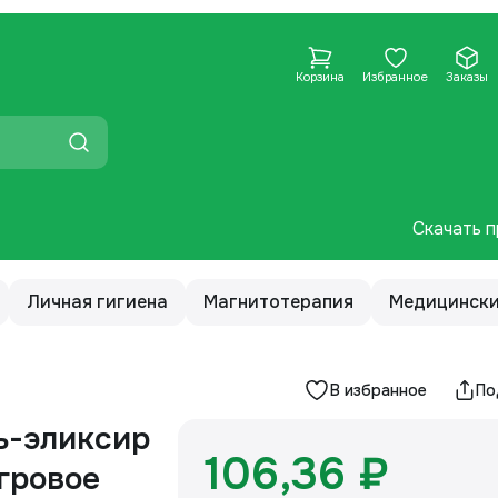
Корзина
Избранное
Заказы
Скачать п
Личная гигиена
Магнитотерапия
Медицински
В избранное
По
ь-эликсир
106,36 ₽