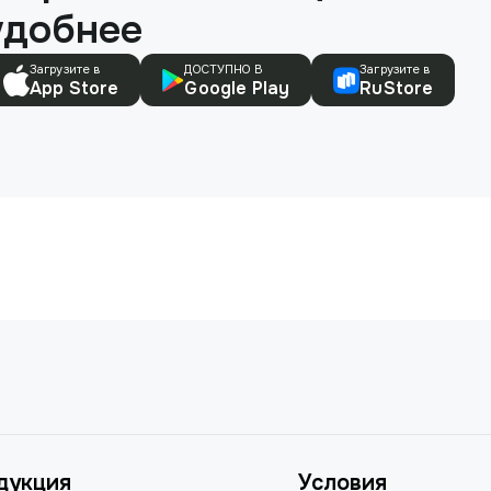
удобнее
Загрузите в
ДОСТУПНО В
Загрузите в
App Store
Google Play
RuStore
дукция
Условия