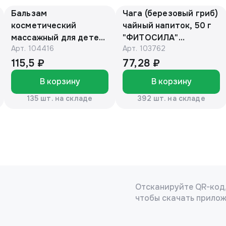
Бальзам
Чага (березовый гриб)
косметический
чайный напиток, 50 г
массажный для детей
"ФИТОСИЛА"
Арт.
104416
Арт.
103762
с барсучьим жиром
(коробочка)
50г. «Эколон»®
115,5 ₽
77,28 ₽
В корзину
В корзину
135 шт. на складе
392 шт. на складе
Отсканируйте QR-код
чтобы скачать прило