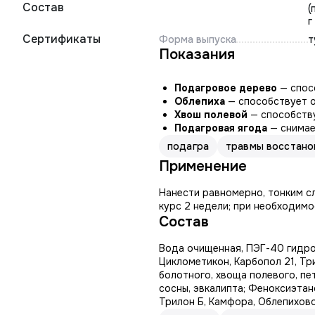
Состав
(
г
Сертификаты
Форма выпуска
т
Показания
Подагровое дерево
— спос
Облепиха
— способствует о
Хвош полевой
— способству
Подагровая ягода
— снимае
подагра
травмы восстано
Применение
Нанести равномерно, тонким сл
курс 2 недели; при необходимо
Состав
Вода очищенная, ПЭГ-40 гидро
Циклометикон, Карбопол 21, Тр
болотного, хвоща полевого, пе
сосны, эвкалипта; Феноксиэта
Трилон Б, Камфора, Облепихово