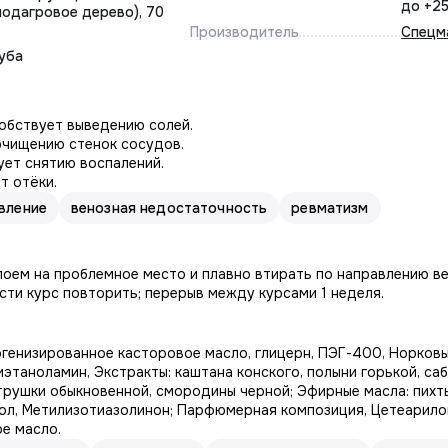
до +2
подагровое дерево), 70
Производитель
Спецм
уба
обствует выведению солей.
чищению стенок сосудов.
ет снятию воспалений.
т отёки.
вление
венозная недостаточность
ревматизм
оем на проблемное место и плавно втирать по направлению вен
сти курс повторить; перерыв между курсами 1 неделя.
генизированное касторовое масло, глицерн, ПЭГ-400, Норковы
иэтаноламин, Экстракты: каштана конского, полыни горькой, са
трушки обыкновенной, смородины черной; Эфирные масла: пихт
нол, Метилизотиазолинон; Парфюмерная композиция, Цетеарило
е масло.