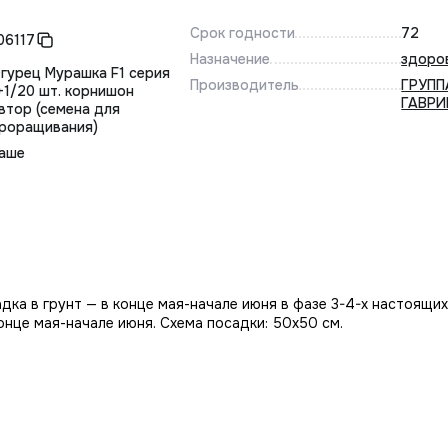
Срок годности
72
06117
Назначение
здоро
гурец Мурашка F1 серия
Производитель
ГРУПП
+1/20 шт. корнишон
ГАВР
втор (семена для
роращивания)
аше
адка в грунт — в конце мая-начале июня в фазе 3-4-х настоящих
онце мая-начале июня. Схема посадки: 50х50 см.