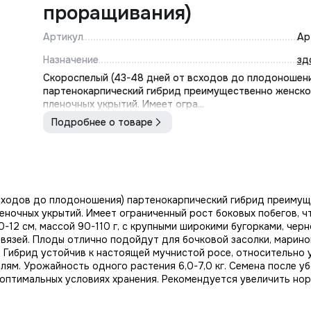
проращивания)
Артикул
Ар
Назначение
зд
Скороспелый (43-48 дней от всходов до плодоношен
партенокарпический гибрид преимущественно женско
пленочных укрытий. Имеет огра...
Подробнее о товаре
сходов до плодоношения) партенокарпический гибрид преиму
еночных укрытий. Имеет ограниченный рост боковых побегов, ч
-12 см, массой 90-110 г, с крупными широкими бугорками, чер
авязей. Плоды отлично подойдут для бочковой засолки, марино
. Гибрид устойчив к настоящей мучнистой росе, относительно 
лям. Урожайность одного растения 6,0-7,0 кг. Семена после у
 оптимальных условиях хранения. Рекомендуется увеличить но