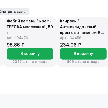
Смотреть все
Жабий камень ® крем-
Клирвин ®
ГРЕЛКА массажный, 50
Антиоксидантный
г
крем с витамином Е и
Арт.
104476
Арт.
104458
маслом макадамии
150г
98,86 ₽
234,06 ₽
В корзину
В корзину
2037 шт. на складе
809 шт. на складе