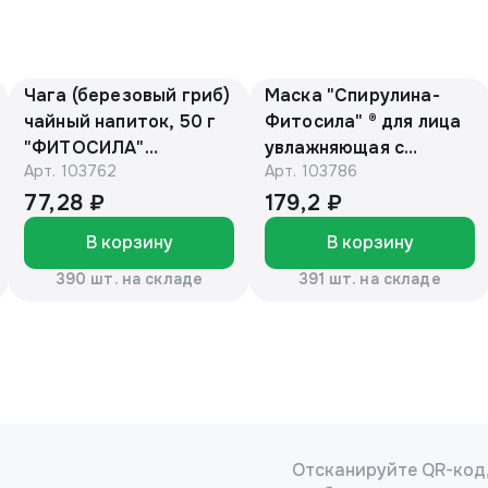
Чага (березовый гриб)
Маска "Спирулина-
чайный напиток, 50 г
Фитосила" ® для лица
"ФИТОСИЛА"
увлажняющая с
Арт.
103762
Арт.
103786
(коробочка)
витамином А, 150 мл,
туба
77,28 ₽
179,2 ₽
В корзину
В корзину
390 шт. на складе
391 шт. на складе
Отсканируйте QR-код