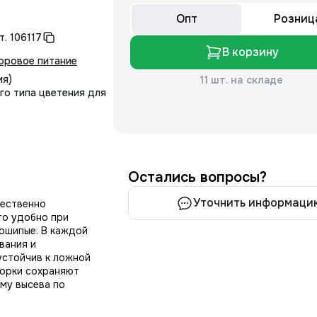
Опт
Розниц
т.
106117
В корзину
оровое питание
ия)
11 шт. на складе
го типа цветения для
Остались вопросы?
Уточнить информаци
щественно
то удобно при
ношипые. В каждой
вания и
устойчив к ложной
борки сохраняют
рму высева по