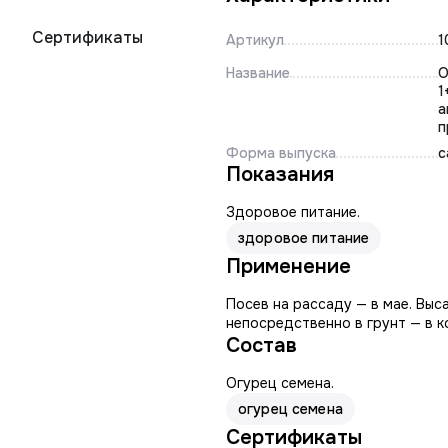
Сертификаты
Артикул
1
Название
О
1
а
п
Форма выпуска
с
Показания
Здоровое питание.
здоровое питание
Применение
Посев на рассаду — в мае. Выс
непосредственно в грунт — в к
Состав
Огурец семена.
огурец семена
Сертификаты