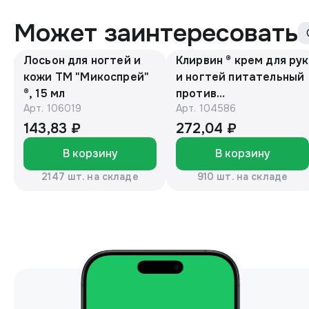
Может заинтересовать
Лосьон для ногтей и
Клирвин ® крем для рук
кожи ТМ "Микоспрей"
и ногтей питательный
®, 15 мл
против
Арт.
106019
Арт.
104586
гиперпигментации для
осветления кожи 75 г
143,83 ₽
272,04 ₽
В корзину
В корзину
2147 шт. на складе
910 шт. на складе