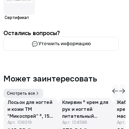
Сертификат
Остались вопросы?
Уточнить информацию
Может заинтересовать
Смотреть все
Лосьон для ногтей
Клирвин ® крем для
Жаби
и кожи ТМ
рук и ногтей
крем
"Микоспрей" ®, 15
питательный
масс
Арт.
106019
Арт.
104586
Арт.
мл
против