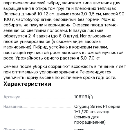
партенокарпический гибрид женского типа цветения для
выращивания в открытом грунте и пленочных теплицах.
Зеленец длиной 10-12 см, диаметром 3,0-3,5 см, массой 90-
100 г, частобугорчатый, белошипый, без горечи. Можно
собирать на пикули и корнишоны. Окраска плода темно-
зеленая со светлыми полосами. В пазухе листьев
образуется 2-4 завязи (до 6-8 штук). Использование
плодов универсальное (в свежем виде, засолка,
маринование). Гибрид устойчив к корневым гнилям,
настоящей мучнистой росе, вынослив к ложной мучнистой
росе. Урожайность одного растения 5,0-7,0 кг.
Семена после уборки сохраняют всхожесть в течение 7 лет
при оптимальных условиях хранения. Рекомендуется
увеличить норму высева по истечение срока годности.
Характеристики
Артикул
106119
Название
Огурец Зятек F1 серия
1+1 /20 шт. автор.
(семена для
проращивания)
Форма выпуска
саше