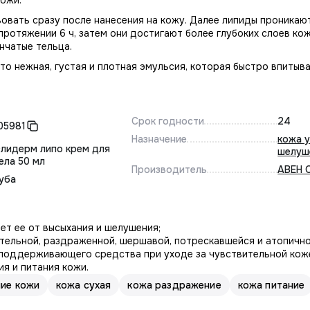
ожи.
овать сразу после нанесения на кожу. Далее липиды проникают
ротяжении 6 ч, затем они достигают более глубоких слоев ко
нчатые тельца.
о нежная, густая и плотная эмульсия, которая быстро впитыв
Срок годности
24
05981
Назначение
кожа 
лидерм липо крем для
шелуш
ела 50 мл
Производитель
АВЕН 
уба
ет ее от высыхания и шелушения;
ительной, раздраженной, шершавой, потрескавшейся и атопичн
 поддерживающего средства при уходе за чувствительной кож
я и питания кожи.
ие кожи
кожа сухая
кожа раздражение
кожа питание