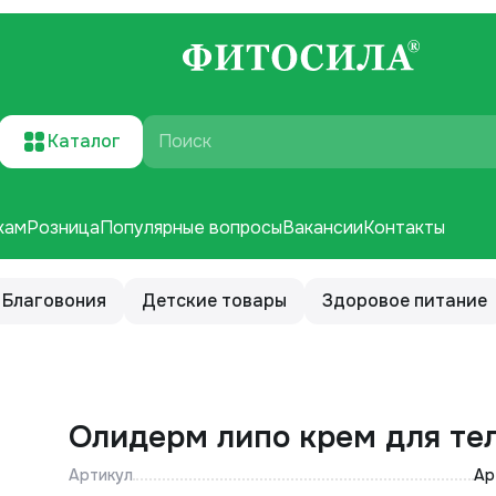
Каталог
Поиск
кам
Розница
Популярные вопросы
Вакансии
Контакты
Благовония
Детские товары
Здоровое питание
Олидерм липо крем для те
Артикул
Ар