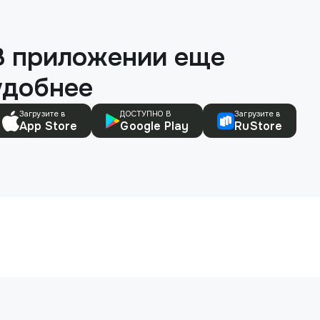
В приложении еще
удобнее
Загрузите в
ДОСТУПНО В
Загрузите в
App Store
Google Play
RuStore