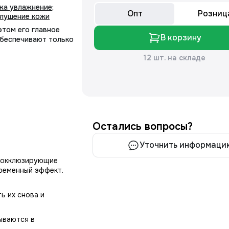
жа увлажнение
;
Опт
Розниц
лушение кожи
том его главное
В корзину
обеспечивают только
12 шт. на складе
Остались вопросы?
Уточнить информаци
о окклюзирующие
временный эффект.
ь их снова и
ываются в