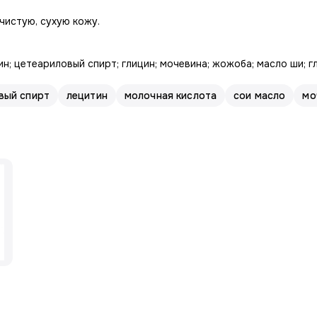
чистую, сухую кожу.
ин; цетеариловый спирт; глицин; мочевина; жожоба; масло ши; 
вый спирт
лецитин
молочная кислота
сои масло
мо