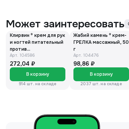
Может заинтересовать
Клирвин ® крем для рук
Жабий камень ® крем-
и ногтей питательный
ГРЕЛКА массажный, 50
против
г
Арт.
104586
Арт.
104476
гиперпигментации для
осветления кожи 75 г
272,04 ₽
98,86 ₽
В корзину
В корзину
914 шт. на складе
2037 шт. на складе