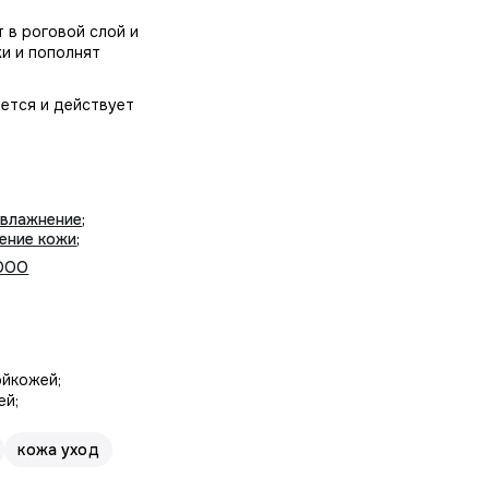
 в роговой слой и
жи и пополнят
ается и действует
увлажнение
;
ение кожи
;
ООО
ойкожей;
ей;
кожа уход