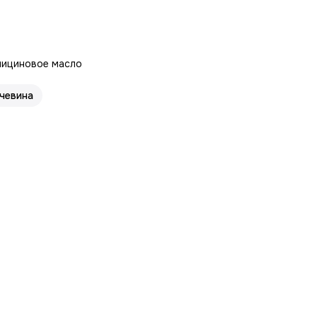
глициновое масло
чевина