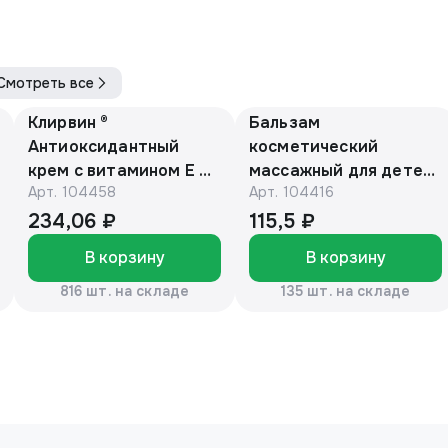
Смотреть все
Клирвин ®
Бальзам
Антиоксидантный
косметический
крем с витамином Е и
массажный для детей
Арт.
104458
Арт.
104416
маслом макадамии
с барсучьим жиром
150г
50г. «Эколон»®
234,06 ₽
115,5 ₽
В корзину
В корзину
816 шт. на складе
135 шт. на складе