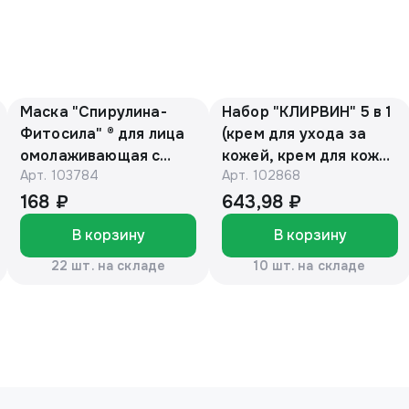
Маска "Спирулина-
Набор "КЛИРВИН" 5 в 1
Фитосила" ® для лица
(крем для ухода за
омолаживающая с
кожей, крем для кожи
Арт.
103784
Арт.
102868
витамином С, 150 мл
век, крем для рук,
(туба)
крем отбеливающий
168 ₽
643,98 ₽
для лица, лосьон для
В корзину
В корзину
кожи)
22 шт. на складе
10 шт. на складе