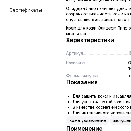
нарушенный защитный барьер к
Олидерм Липо начинает действ
Сертификаты
сохраняют влажность кожи на п
опустевшие «кладовые» пласти
Крем для кожи Олидерм Липо эт
мгновенно.
Характеристики
Артикул
1
Название
О
т
Форма выпуска
т
Показания
Для защиты кожи и избавляя
Для ухода за сухой, чувств
В качестве косметического
Для интенсивного увлажнени
кожа увлажнение
шелушен
Применение