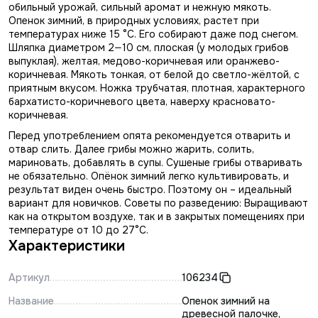
обильный урожай, сильный аромат и нежную мякоть.
Опенок зимний, в природных условиях, растет при
температурах ниже 15 °С. Его собирают даже под снегом.
Шляпка диаметром 2—10 см, плоская (у молодых грибов
выпуклая), желтая, медово-коричневая или оранжево-
коричневая. Мякоть тонкая, от белой до светло-жёлтой, с
приятным вкусом. Ножка трубчатая, плотная, характерного
бархатисто-коричневого цвета, наверху красновато-
коричневая.
Перед употреблением опята рекомендуется отварить и
отвар слить. Далее грибы можно жарить, солить,
мариновать, добавлять в супы. Сушеные грибы отваривать
не обязательно. Опёнок зимний легко культивировать, и
результат виден очень быстро. Поэтому он – идеальный
вариант для новичков. Советы по разведению: Выращивают
как на открытом воздухе, так и в закрытых помещениях при
температуре от 10 до 27°С.
Характеристики
Артикул
106234
Название
Опенок зимний на
древесной палочке,