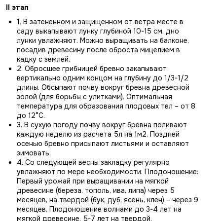
II этап
1. В затененном и защищенном от ветра месте в
саду выкапывают лунку глубиной 10-15 см, дно
лунки увлажняют. Можно выращивать на балконе,
посадив древесину после оброста мицелием в
кадку с землей.
2. Обросшее грибницей бревно закапывают
вертикально одним концом на глубину до 1/3-1/2
длины. Обсыпают почву вокруг бревна древесной
золой (для борьбы с улитками). Оптимальная
температура для образования плодовых тел – от 8
до 12°С.
3. В сухую погоду почву вокруг бревна поливают
каждую неделю из расчета 5л на 1м2. Поздней
осенью бревно присыпают листьями и оставляют
зимовать.
4. Со следующей весны закладку регулярно
увлажняют по мере необходимости. Плодоношение:
Первый урожай при выращивании на мягкой
древесине (береза, тополь, ива, липа) через 5
месяцев, на твердой (бук, дуб, ясень, клен) – через 9
месяцев. Плодоношение волнами до 3-4 лет на
мягкой древесине, 5-7 лет на твердой.