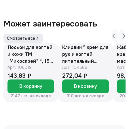
Может заинтересовать
Смотреть все
Лосьон для ногтей
Клирвин ® крем для
Жаби
и кожи ТМ
рук и ногтей
крем
"Микоспрей" ®, 15
питательный
масс
Арт.
106019
Арт.
104586
Арт.
мл
против
гиперпигментации
143,83 ₽
272,04 ₽
98,
для осветления
В корзину
В корзину
кожи 75 г
2147 шт. на складе
910 шт. на складе
2037