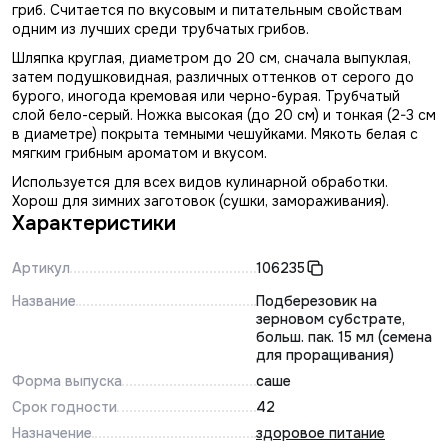
гриб. Считается по вкусовым и питательным свойствам
одним из лучших среди трубчатых грибов.
Шляпка круглая, диаметром до 20 см, сначала выпуклая,
затем подушковидная, различных оттенков от серого до
бурого, иногода кремовая или черно-бурая. Трубчатый
слой бело-серый. Ножка высокая (до 20 см) и тонкая (2-3 см
в диаметре) покрыта темными чешуйками. Мякоть белая с
мягким грибным ароматом и вкусом.
Используется для всех видов кулинарной обработки.
Хорош для зимних заготовок (сушки, замораживания).
Характеристики
Артикул
106235
Название
Подберезовик на
зерновом субстрате,
больш. пак. 15 мл (семена
для проращивания)
Форма выпуска
саше
Срок годности
42
Назначение
здоровое питание