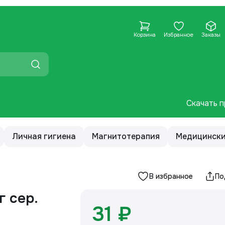
Корзина
Избранное
Заказы
Скачать п
Личная гигиена
Магнитотерапия
Медицински
В избранное
По
г сер.
31 ₽