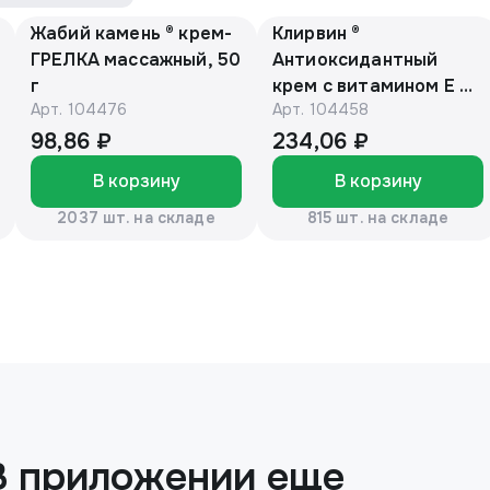
Жабий камень ® крем-
Клирвин ®
ГРЕЛКА массажный, 50
Антиоксидантный
г
крем с витамином Е и
Арт.
104476
Арт.
104458
маслом макадамии
150г
98,86 ₽
234,06 ₽
В корзину
В корзину
2037 шт. на складе
815 шт. на складе
В приложении еще