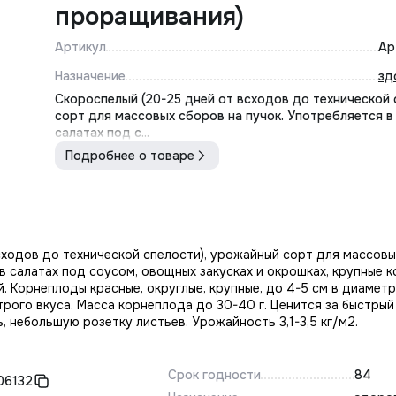
проращивания)
Артикул
Ар
Назначение
зд
Скороспелый (20-25 дней от всходов до технической 
сорт для массовых сборов на пучок. Употребляется в
салатах под с...
Подробнее о товаре
ходов до технической спелости), урожайный сорт для массовых
в салатах под соусом, овощных закусках и окрошках, крупные
 Корнеплоды красные, округлые, крупные, до 4-5 см в диаметр
трого вкуса. Масса корнеплода до 30-40 г. Ценится за быстрый
, небольшую розетку листьев. Урожайность 3,1-3,5 кг/м2.
Срок годности
84
06132