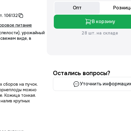
Опт
Розниц
т.
106132
В корзину
оровое питание
спелости), урожайный
28 шт. на складе
 свежем виде, в
Остались вопросы?
Уточнить информаци
 сборов на пучок.
 корнеплоды можно
е. Кожица тонкая.
 налив крупных