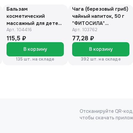
Бальзам
Чага (березовый гриб)
косметический
чайный напиток, 50 г
массажный для детей
"ФИТОСИЛА"
Арт.
104416
Арт.
103762
с барсучьим жиром
(коробочка)
50г. «Эколон»®
115,5 ₽
77,28 ₽
В корзину
В корзину
135 шт. на складе
392 шт. на складе
Отсканируйте QR-код
чтобы скачать прило