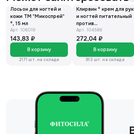
Лосьон для ногтей и
Клирвин ® крем для рук
кожи ТМ "Микоспрей"
и ногтей питательный
®, 15 мл
против
Арт.
106019
Арт.
104586
гиперпигментации для
осветления кожи 75 г
143,83 ₽
272,04 ₽
В корзину
В корзину
2171 шт. на складе
913 шт. на складе