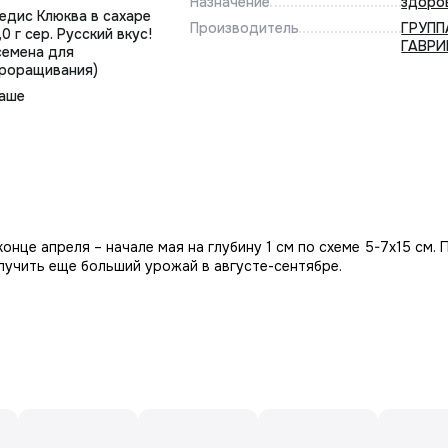
Назначение
здоро
едис Клюква в сахаре
Производитель
ГРУПП
,0 г сер. Русский вкус!
ГАВР
семена для
роращивания)
аше
конце апреля – начале мая на глубину 1 см по схеме 5-7x15 см.
лучить еще больший урожай в августе-сентябре.