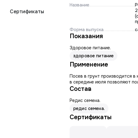
Название
Р
2
Сертификаты
(
п
Форма выпуска
с
Показания
Здоровое питание.
здоровое питание
Применение
Посев в грунт производится в 
в середине июля позволяют по
Состав
Редис семена.
редис семена.
Сертификаты