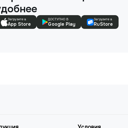
удобнее
Загрузите в
ДОСТУПНО В
Загрузите в
App Store
Google Play
RuStore
дукция
Условия