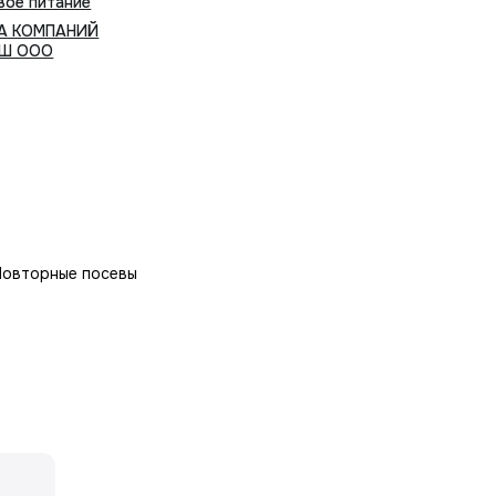
вое питание
А КОМПАНИЙ
ИШ ООО
 Повторные посевы