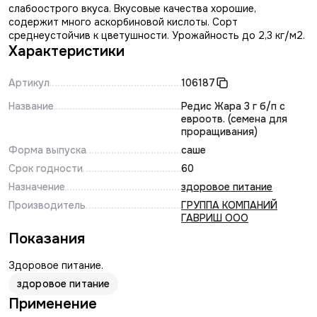
слабоострого вкуса. Вкусовые качества хорошие,
содержит много аскорбиновой кислоты. Сорт
среднеустойчив к цветушности. Урожайность до 2,3 кг/м2.
Характеристики
Артикул
106187
Название
Редис Жара 3 г б/п с
евроотв. (семена для
проращивания)
Форма выпуска
саше
Срок годности
60
Назначение
здоровое питание
Производитель
ГРУППА КОМПАНИЙ
ГАВРИШ ООО
Показания
Здоровое питание.
здоровое питание
Применение