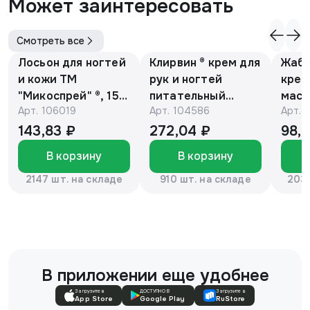
Может заинтересовать
Смотреть все
Лосьон для ногтей
Клирвин ® крем для
Жаби
и кожи ТМ
рук и ногтей
крем
"Микоспрей" ®, 15
питательный
масс
Арт.
106019
Арт.
104586
Арт.
мл
против
гиперпигментации
143,83 ₽
272,04 ₽
98,
для осветления
В корзину
В корзину
кожи 75 г
2147 шт. на складе
910 шт. на складе
2037
В приложении еще удобнее
Загрузите в
ДОСТУПНО В
Загрузите в
App Store
Google Play
RuStore