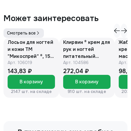
Может заинтересовать
Смотреть все
Лосьон для ногтей
Клирвин ® крем для
Жаби
и кожи ТМ
рук и ногтей
крем
"Микоспрей" ®, 15
питательный
масс
Арт.
106019
Арт.
104586
Арт.
мл
против
гиперпигментации
143,83 ₽
272,04 ₽
98,
для осветления
В корзину
В корзину
кожи 75 г
2147 шт. на складе
910 шт. на складе
2037