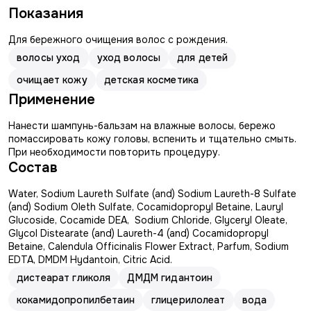
Показания
Для бережного очищения волос с рождения.
волосы уход
уход волосы
для детей
очищает кожу
детская косметика
Применение
Нанести шампунь-бальзам на влажные волосы, бережо
помассировать кожу головы, вспенить и тщательно смыть.
При необходимости повторить процедуру.
Состав
Water, Sodium Laureth Sulfate (and) Sodium Laureth-8 Sulfate
(and) Sodium Oleth Sulfate, Сocamidopropyl Betaine, Lauryl
Glucoside, Cocamide DEA, Sodium Chloride, Glyceryl Oleate,
Glycol Distearate (and) Laureth-4 (and) Сocamidopropyl
Betaine, Сalendula Officinalis Flower Extract, Parfum, Sodium
EDTA, DMDM Hydantoin, Citric Acid.
дистеарат гликоля
ДМДМ гидантоин
кокамидопропилбетаин
глицерилолеат
вода