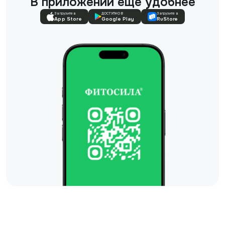
В приложении еще удобнее
Загрузите в
ДОСТУПНО В
Загрузите в
App Store
Google Play
RuStore