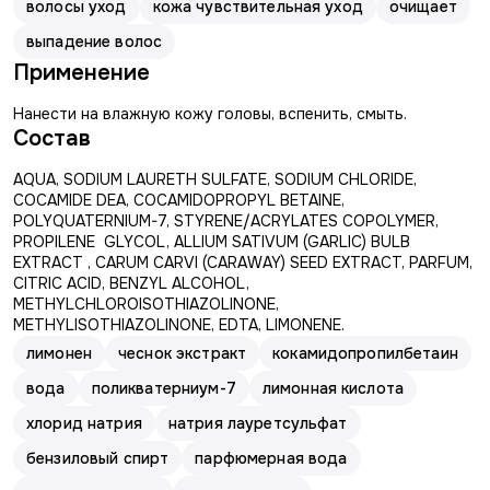
волосы уход
кожа чувствительная уход
очищает
выпадение волос
Применение
Нанести на влажную кожу головы, вспенить, смыть.
Состав
AQUA, SODIUM LAURETH SULFATE, SODIUM CHLORIDE,
COCAMIDE DEA, COCAMIDOPROPYL BETAINE,
POLYQUATERNIUM-7, STYRENE/ACRYLATES COPOLYMER,
PROPILENE GLYCOL, ALLIUM SATIVUM (GARLIC) BULB
EXTRACT , CARUM CARVI (CARAWAY) SEED EXTRACT, PARFUM,
CITRIC ACID, BENZYL ALCOHOL,
METHYLCHLOROISOTHIAZOLINONE,
METHYLISOTHIAZOLINONE, EDTA, LIMONENE.
лимонен
чеснок экстракт
кокамидопропилбетаин
вода
поликватерниум-7
лимонная кислота
хлорид натрия
натрия лауретсульфат
бензиловый спирт
парфюмерная вода