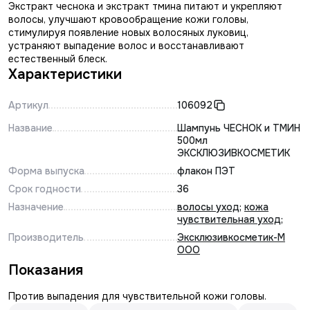
Экстракт чеснока и экстракт тмина питают и укрепляют
волосы, улучшают кровообращение кожи головы,
стимулируя появление новых волосяных луковиц,
устраняют выпадение волос и восстанавливают
естественный блеск.
Характеристики
Артикул
106092
Название
Шампунь ЧЕСНОК и ТМИН
500мл
ЭКСКЛЮЗИВКОСМЕТИК
Форма выпуска
флакон ПЭТ
Срок годности
36
Назначение
волосы уход
;
кожа
чувствительная уход
;
Производитель
Эксклюзивкосметик-М
ООО
Показания
Против выпадения для чувствительной кожи головы.