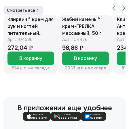
Смотреть все
Клирвин ® крем для
Жабий камень ®
Клир
рук и ногтей
крем-ГРЕЛКА
Анти
питательный
массажный, 50 г
крем
Арт.
104586
Арт.
104476
Арт.
против
Е и 
гиперпигментации
мака
272,04 ₽
98,86 ₽
234
для осветления
В корзину
В корзину
кожи 75 г
914 шт. на складе
2037 шт. на складе
816
В приложении еще удобнее
Загрузите в
ДОСТУПНО В
Загрузите в
App Store
Google Play
RuStore