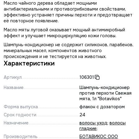
Масло чайного дерева обладает мощными
антибактериальными и противогрибковыми свойствами,
эффективно устраняет причины перхоти и предотвращает
её повторное появление.
Масло мяты луговой оказывает мощный антимикробный
эффект и улучшает микроциркуляцию кожи головы.
Шампунь-кондиционер не содержит силиконов, парабенов,
минеральных масел, компонентов животного
происхождения и не тестируется на животных.
Характеристики
Артикул
106301
Название
Шампунь-кондиционер
против перхоти Свежая
мята, 1л "Botavikos"
Форма выпуска
флакон с дозатором
Срок годности
24
Назначение
волосы уход
;
волосы
гладкие
;
Производитель
БОТАВИКОС ООО