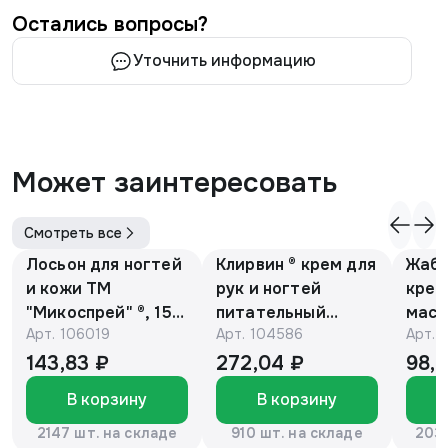
Остались вопросы?
Уточнить информацию
Может заинтересовать
Смотреть все
Лосьон для ногтей
Клирвин ® крем для
Жаби
и кожи ТМ
рук и ногтей
крем
"Микоспрей" ®, 15
питательный
масс
Арт.
106019
Арт.
104586
Арт.
мл
против
гиперпигментации
143,83 ₽
272,04 ₽
98,
для осветления
В корзину
В корзину
кожи 75 г
2147 шт. на складе
910 шт. на складе
2037