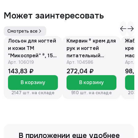
Может заинтересовать
Смотреть все
Лосьон для ногтей
Клирвин ® крем для
Жаби
и кожи ТМ
рук и ногтей
крем
"Микоспрей" ®, 15
питательный
масс
Арт.
106019
Арт.
104586
Арт.
мл
против
гиперпигментации
143,83 ₽
272,04 ₽
98,
для осветления
В корзину
В корзину
кожи 75 г
2147 шт. на складе
910 шт. на складе
2037
В приложении еще удобнее