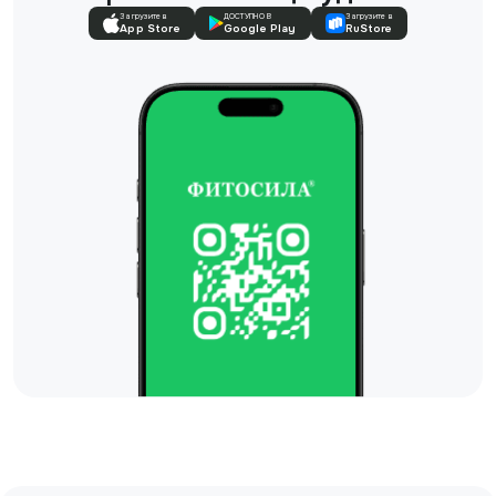
Загрузите в
ДОСТУПНО В
Загрузите в
App Store
Google Play
RuStore