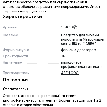
Антисептическое средство для обработки кожи и
слизистых оболочек с различными повреждениями. Имеет
широкий спектр действия.
Характеристики
Артикул
104610
Название
Средство для гигиены
полости рта Метромидин
септа 150 мл " АВЕН "
Форма выпуска
флакон с дозатором
Срок годности
36
Назначение
парадонтоз
профилактика
;
гингивит
;
Производитель
АВЕН ООО
Показания
Стоматология:
Стоматит, язвенно-некротический гингивит,
дистрофически-воспалительная форма парадонтоза 1 и 2
степени в стадии обострения.