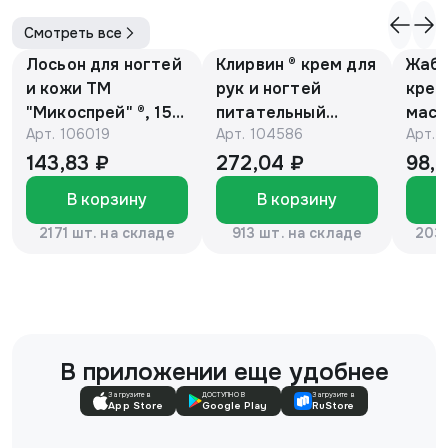
Смотреть все
Лосьон для ногтей
Клирвин ® крем для
Жаби
и кожи ТМ
рук и ногтей
крем
"Микоспрей" ®, 15
питательный
масс
Арт.
106019
Арт.
104586
Арт.
мл
против
гиперпигментации
143,83 ₽
272,04 ₽
98,
для осветления
В корзину
В корзину
кожи 75 г
2171 шт. на складе
913 шт. на складе
2037
В приложении еще удобнее
Загрузите в
ДОСТУПНО В
Загрузите в
App Store
Google Play
RuStore